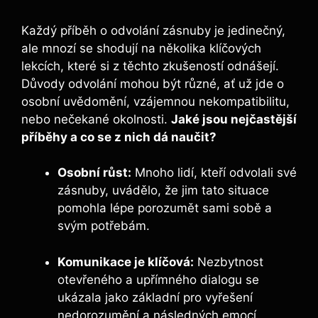
Každý příběh o odvolání zásnuby je jedinečný,
ale mnozí se shodují na několika klíčových
lekcích, které si z těchto zkušeností odnášejí.
Důvody odvolání mohou být různé, ať už jde o
osobní uvědomění, vzájemnou nekompatibilitu,
nebo nečekané okolnosti.
Jaké jsou nejčastější
příběhy a co se z nich dá naučit?
Osobní růst:
Mnoho lidí, kteří odvolali své
zásnuby, uvádělo, že jim tato situace
pomohla lépe porozumět sami sobě a
svým potřebám.
Komunikace je klíčová:
Nezbytnost
otevřeného a upřímného dialogu se
ukázala jako základní pro vyřešení
nedorozumění a následných emocí.