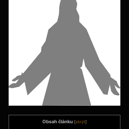
Obsah článku
[
skrýt
]