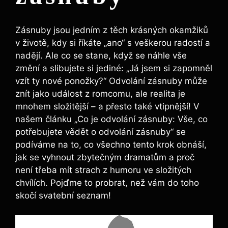
Zásnuby jsou jedním z těch krásných okamžiků
v životě, kdy si říkáte „ano“ s veškerou radostí a
nadějí. Ale co se stane, když se náhle vše
změní a slibujete si jediné: „Já jsem si zapomněl
vzít ty nové ponožky?“ Odvolání zásnuby může
znít jako událost z romcomu, ale realita je
mnohem složitější – a přesto také vtipnější! V
našem článku „Co je odvolání zásnuby: Vše, co
potřebujete vědět o odvolání zásnuby“ se
podíváme na to, co všechno tento krok obnáší,
jak se vyhnout zbytečným dramatům a proč
není třeba mít strach z humoru ve složitých
chvílích. Pojďme to probrat, než vám do toho
skočí svatební seznam!