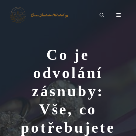
Přeskočit
na
Menu
BrnoSvatebníVeletrh.cz
obsah
Co je
odvolání
zásnuby:
Vše, co
potřebujete