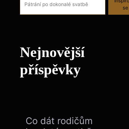
Inspir
se
Nejnovější
příspěvky
Co dát rodičům