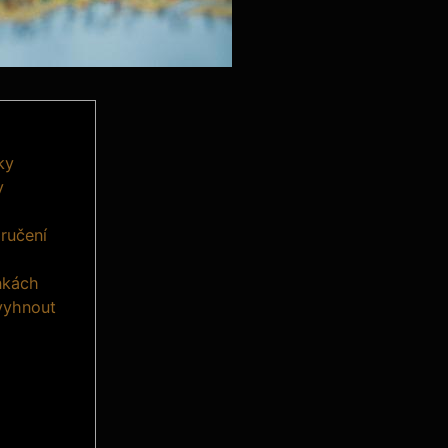
ky
y
ručení
ánkách
 vyhnout