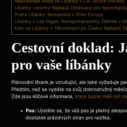
Nejkrásnější Místa na Líbánky v ČR: Skryté Poklady
Líbánky Letecky: Nejlepší Destinace pro Novomanže
Praha Líbánky: Romantika v Srdci Evropy
Líbánky v Las Vegas: Nezapomenutelný Zážitek v M
Kam na Líbánky v Těhotenství po Česku: Nejlepší T
Cestovní doklad: J
pro vaše líbánky
Plánování líbank je vzrušující, ale také vyžaduje p
Předtím, než se vydáte na svůj dobrodružný měsíc
Zde jsou klíčové informace,
které byste měli mít n
Pas:
Ujistěte se, že váš pas je platný alesp
dostatek prázdných stran pro razítka.