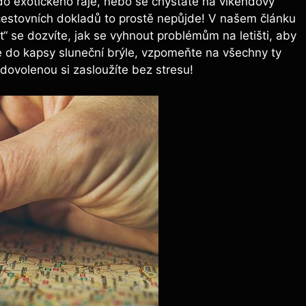
 do exotického ráje, nebo se chystáte na víkendový
h cestovních dokladů to prostě nepůjde! V našem článku
“ se dozvíte, jak se vyhnout problémům na letišti, aby
e do kapsy sluneční brýle, vzpomeňte na všechny ty
dovolenou si zasloužíte bez stresu!