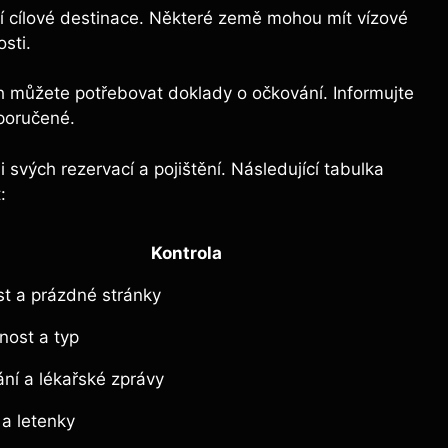
ší cílové destinace. Některé země mohou mít vízové
osti.
 můžete potřebovat doklady o očkování. Informujte
poručené.
svých rezervací a pojištění. Následující tabulka
:
Kontrola
st a prázdné stránky
nost a typ
ní a lékařské zprávy
 a letenky