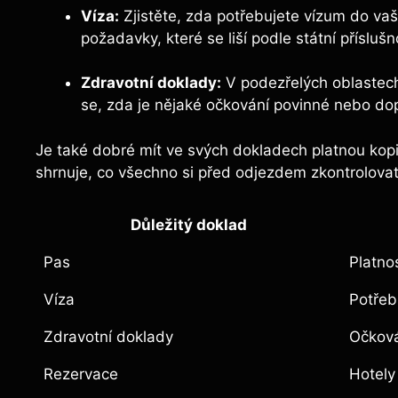
Víza:
Zjistěte, zda potřebujete vízum do va
požadavky, které se liší podle státní příslušn
Zdravotní doklady:
V podezřelých oblastech
se, zda je nějaké očkování povinné nebo do
Je také dobré mít ve svých dokladech platnou kopii 
shrnuje, co všechno si před odjezdem zkontrolovat
Důležitý doklad
Pas
Platno
Víza
Potřeb
Zdravotní doklady
Očková
Rezervace
Hotely