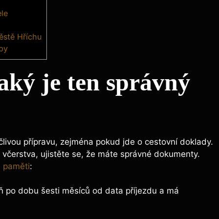
le
ěstě Hříchu
ipy
aký je ten správný
ečlivou přípravu, zejména pokud jde o cestovní doklady.
 včerstva, ujistěte se, že máte správné dokumenty.
a paměti
:
oň po dobu šesti měsíců od data příjezdu a má