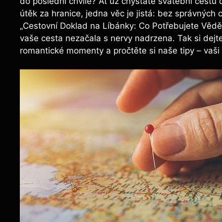
do poslední chvíle? Ať už chystáte svatební cestu
útěk za hranice, jedna věc je jistá: bez správnýc
„Cestovní Doklad na Líbánky: Co Potřebujete Vědět
vaše cesta nezačala s nervy nadrzena. Tak si dejt
romantické momenty a pročtěte si naše tipy – vaši 