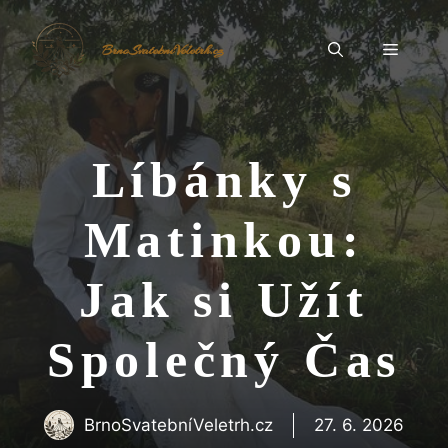
Přeskočit
na
Menu
BrnoSvatebníVeletrh.cz
obsah
Líbánky s
Matinkou:
Jak si Užít
Společný Čas
BrnoSvatebníVeletrh.cz
27. 6. 2026