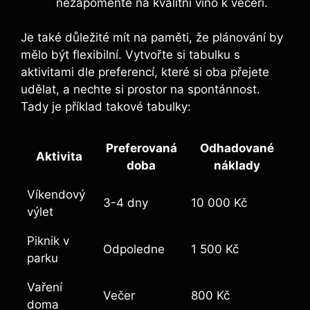
nezapomeňte na kvalitní víno k večeři.
Je také důležité mít na paměti, že plánování by
mělo být flexibilní. Vytvořte si tabulku s
aktivitami dle preferencí, které si oba přejete
udělat, a nechte si prostor na spontánnost.
Tady je příklad takové tabulky:
Preferovaná
Odhadované
Aktivita
doba
náklady
Víkendový
3-4 dny
10 000 Kč
výlet
Piknik v
Odpoledne
1 500 Kč
parku
Vaření
Večer
800 Kč
doma