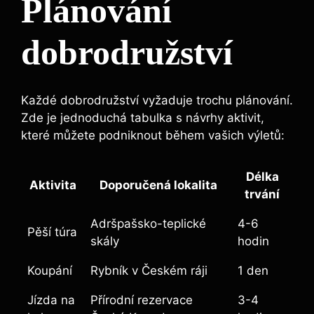
Plánování
dobrodružství
Každé dobrodružství vyžaduje trochu plánování.
Zde je jednoduchá tabulka s návrhy aktivit,
které můžete podniknout během vašich výletů:
Délka
Aktivita
Doporučená lokalita
trvání
Adršpašsko-teplické
4-6
Pěší túra
skály
hodin
Koupání
Rybník v Českém ráji
1 den
Jízda na
Přírodní rezervace
3-4