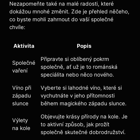
Nezapomeňte také na malé radosti, které
dokážou mnohé změnit. Zde je přehled něčeho,
co byste mohli zahrnout do vaší společné
chvíle:
Aktivita
Popis
Připravte si oblíbený pokrm
Společné
společně, ať už je to románská
vaření
speciálita nebo něco nového.
Víno při
Vyberte si lahodné víno, které si
západu
vychutnáte v jeho přítomnosti
slunce
během magického západu slunce.
Objevujte krásy přírody na kole. Je
Výlety
to aktivní způsob, jak prožít
na kole
společně skutečné dobrodružství.