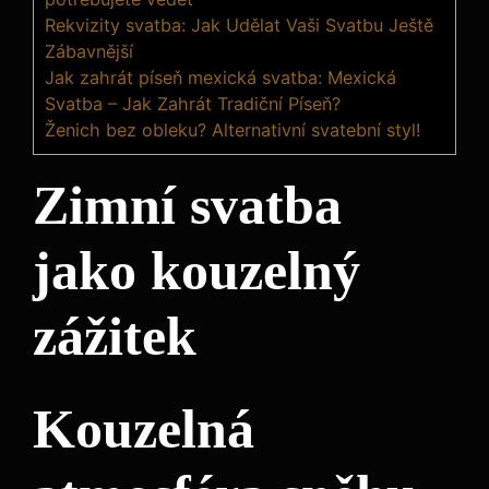
Rekvizity svatba: Jak Udělat Vaši Svatbu Ještě
Zábavnější
Jak zahrát píseň mexická svatba: Mexická
Svatba – Jak Zahrát Tradiční Píseň?
Ženich bez obleku? Alternativní svatební styl!
Zimní svatba
jako kouzelný
zážitek
Kouzelná