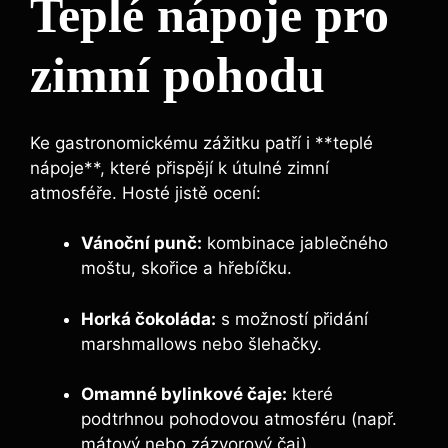
Teplé nápoje pro
zimní pohodu
Ke gastronomickému zážitku patří i **teplé
nápoje**, které přispějí k útulné zimní
atmosféře. Hosté jistě ocení:
Vánoční punč:
kombinace jablečného
moštu, skořice a hřebíčku.
Horká čokoláda:
s možností přidání
marshmallows nebo šlehačky.
Omamné bylinkové čaje:
které
podtrhnou pohodovou atmosféru (např.
mátový nebo zázvorový čaj).