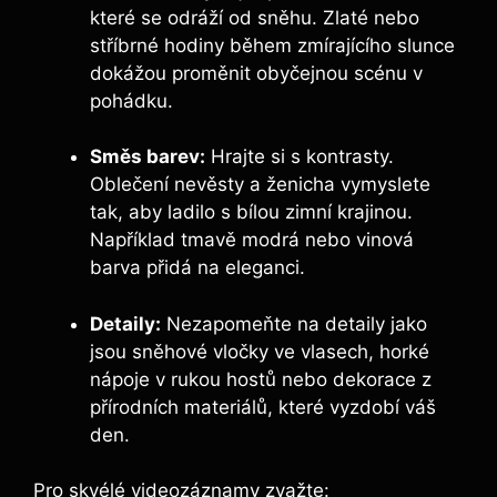
které se odráží od sněhu. Zlaté nebo
stříbrné hodiny během zmírajícího slunce
dokážou proměnit obyčejnou scénu v
pohádku.
Směs barev:
Hrajte si s kontrasty.
Oblečení nevěsty a ženicha vymyslete
tak, aby ladilo s bílou zimní krajinou.
Například tmavě modrá nebo vinová
barva přidá na eleganci.
Detaily:
Nezapomeňte na detaily jako
jsou sněhové vločky ve vlasech, horké
nápoje v rukou hostů nebo dekorace z
přírodních materiálů, které vyzdobí váš
den.
Pro skvélé videozáznamy zvažte: