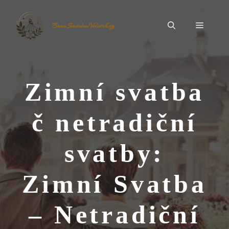
Přeskočit
na
Menu
BrnoSvatebníVeletrh.cz
obsah
Zimní svatba
č netradiční
svatby:
Zimní Svatba
– Netradiční