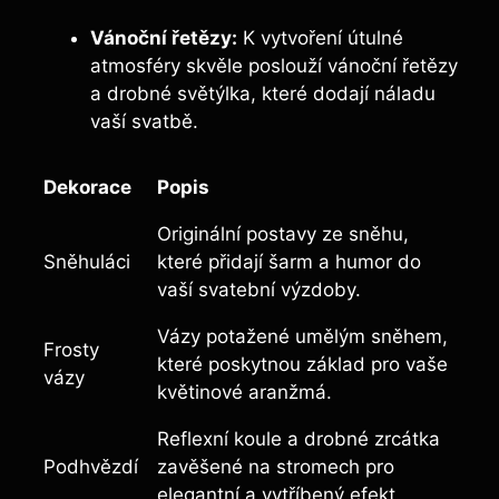
Vánoční řetězy:
K vytvoření útulné
atmosféry skvěle poslouží vánoční řetězy
a drobné světýlka, které dodají náladu
vaší svatbě.
Dekorace
Popis
Originální postavy ze sněhu,
Sněhuláci
které přidají šarm a humor do
vaší svatební výzdoby.
Vázy potažené umělým sněhem,
Frosty
které poskytnou základ pro vaše
vázy
květinové aranžmá.
Reflexní koule a drobné zrcátka
Podhvězdí
zavěšené na stromech pro
elegantní a vytříbený efekt.