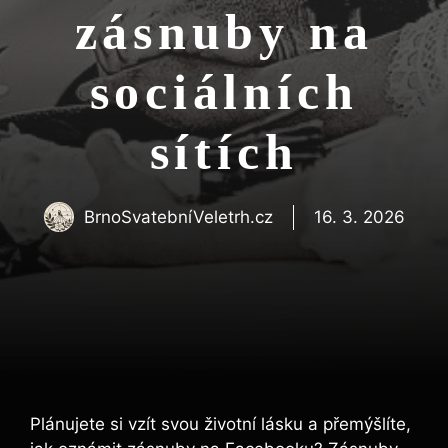
zásnuby na
sociálních
sítích
BrnoSvatebníVeletrh.cz
16. 3. 2026
Plánujete si vzít svou životní lásku a přemýšlíte,