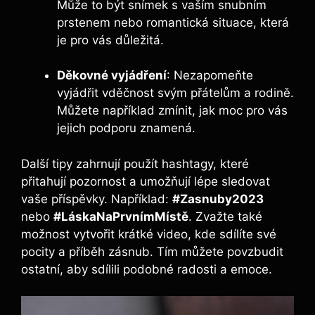
Může to být snímek s vaším snubním
prstenem nebo romantická situace, která
je pro vás důležitá.
Děkovné vyjádření
: Nezapomeňte
vyjádřit vděčnost svým přátelům a rodině.
Můžete například zmínit, jak moc pro vás
jejich podporu znamená.
Další tipy zahrnují použít hashtagy, které
přitahují pozornost a umožňují lépe sledovat
vaše příspěvky. Například:
#Zasnuby2023
nebo
#LáskaNaPrvnímMístě
. Zvažte také
možnost vytvořit krátké video, kde sdílíte své
pocity a příběh zásnub. Tím můžete povzbudit
ostatní, aby sdílili podobné radosti a emoce.