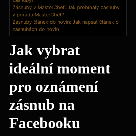
Zásnuby v MasterChef: Jak probíhaly zásnuby
v pořadu MasterChef?
Zásnuby článek do novin: Jak napsat článek o
zásnubách do novin
Jak vybrat
ideální moment
pro oznámení
zásnub na
Facebooku