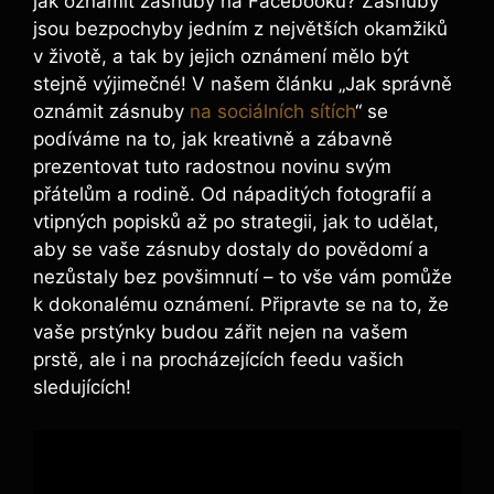
jak oznámit zásnuby na Facebooku? Zásnuby
jsou bezpochyby jedním z největších okamžiků
v životě, a tak by jejich oznámení mělo být
stejně výjimečné! V našem článku „Jak správně
oznámit zásnuby
na sociálních sítích
“ se
podíváme na to, jak kreativně a zábavně
prezentovat tuto radostnou novinu svým
přátelům a rodině. Od nápaditých fotografií a
vtipných popisků až po strategii, jak to udělat,
aby se vaše zásnuby dostaly do povědomí a
nezůstaly bez povšimnutí – to vše vám pomůže
k dokonalému oznámení. Připravte se na to, že
vaše prstýnky budou zářit nejen na vašem
prstě, ale i na procházejících feedu vašich
sledujících!