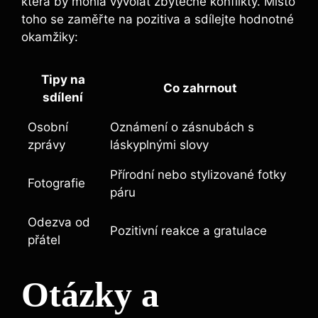
která by mohla vyvolat zbytečné konflikty. Místo
toho se zaměřte na pozitiva a sdílejte hodnotné
okamžiky:
Tipy na
Co zahrnout
sdílení
Osobní
Oznámení o zásnubách s
zprávy
láskyplnými slovy
Přírodní nebo stylizované fotky
Fotografie
páru
Odezva od
Pozitivní reakce a gratulace
přátel
Otázky a