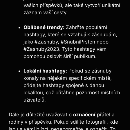
vašich příspěvků, ale také vytvoří unikátní
záznam vaší cesty.
Oblíbené trendy:
Zahrňte populární
hashtagy, které se vztahují k zásnubám,
jako #Zasnuby, #SnubníPrsten nebo
#Zasnuby2023. Tyto hashtagy vám
pomohou oslovit širší publikum.
Lokální hashtagy:
Pokud se zásnuby
konaly na nějakém specifickém místě,
přidejte hashtagy spojené s danou
lokalitou, což přitáhne pozornost místních
uživatelů.
Dále je důležité uvažovat o
označení
přátel a
rodiny v příspěvku. Pokud sdílíte fotografii, kde
jsou s vámi blízcí, nezapomeňte je označit. To