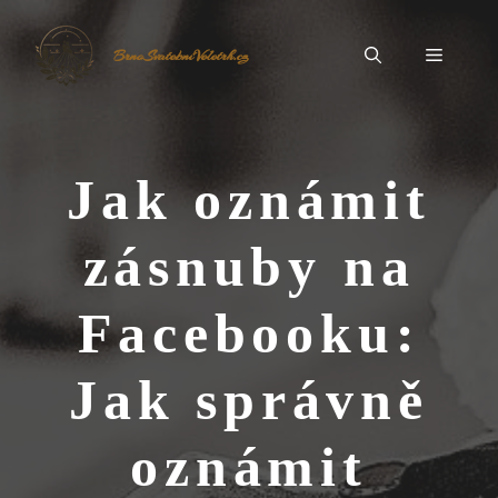
Přeskočit
na
Menu
BrnoSvatebníVeletrh.cz
obsah
Jak oznámit
zásnuby na
Facebooku:
Jak správně
oznámit