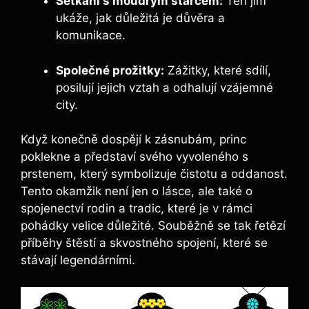
Setkání s moudrým starcem:
Ten jim
ukáže, jak důležitá je důvěra a
komunikace.
Společné prožitky:
Zážitky, které sdílí,
posilují jejich vztah a odhalují vzájemné
city.
Když konečně dospějí k zásnubám, princ
poklekne a představí svého vyvoleného s
prstenem, který symbolizuje čistotu a oddanost.
Tento okamžik není jen o lásce, ale také o
spojenectví rodin a tradic, které je v rámci
pohádky velice důležité. Souběžně se tak řetězí
příběhy štěstí a skvostného spojení, které se
stávají legendárními.