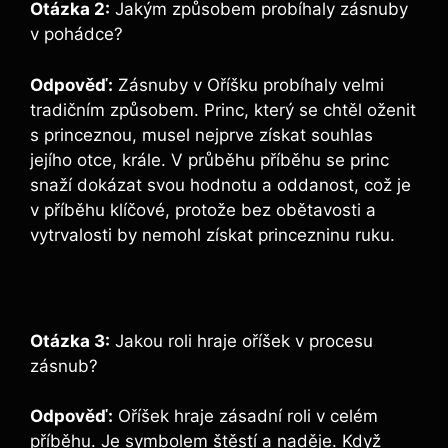
Otázka 2:
Jakým způsobem probíhaly zásnuby
v pohádce?
Odpověď:
Zásnuby v Oříšku probíhaly velmi
tradičním způsobem. Princ, který se chtěl oženit
s princeznou, musel nejprve získat souhlas
jejího otce, krále. V průběhu příběhu se princ
snaží dokázat svou hodnotu a oddanost, což je
v příběhu klíčové, protože bez obětavosti a
vytrvalosti by nemohl získat princezninu ruku.
Otázka 3:
Jakou roli hraje oříšek v procesu
zásnub?
Odpověď:
Oříšek hraje zásadní roli v celém
příběhu. Je symbolem štěstí a naděje. Když