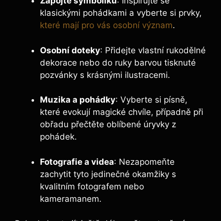
Zapojte symboliku
: Inspirujte se
klasickými pohádkami a vyberte si prvky,
které mají pro vás osobní význam
.
Osobní doteky
: Přidejte vlastní rukodělné
dekorace nebo do ruky barvou tisknuté
pozvánky s krásnými ilustracemi.
Muzika a pohádky
: Vyberte si písně,
které evokují magické chvíle, případně při
obřadu přečtěte oblíbené úryvky z
pohádek.
Fotografie a videa
: Nezapomeňte
zachytit tyto jedinečné okamžiky s
kvalitním fotografem nebo
kameramanem.