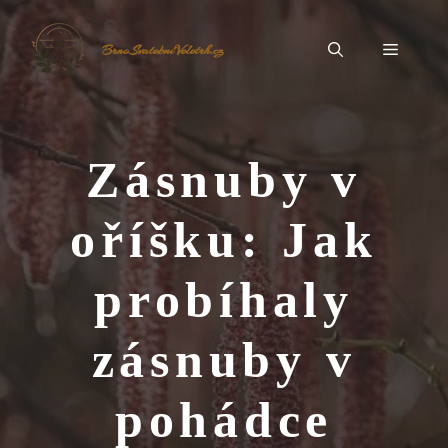
Přeskočit
na
Menu
BrnoSvatebníVeletrh.cz
obsah
Zásnuby v
oříšku: Jak
probíhaly
zásnuby v
pohádce