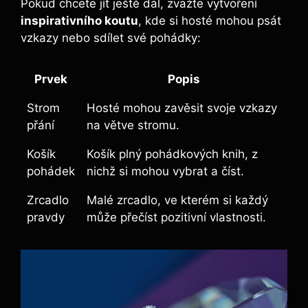
Pokud chcete jít ještě dál, zvažte vytvoření
inspirativního koutu
, kde si hosté mohou psát
vzkazy nebo sdílet své pohádky:
Prvek
Popis
Strom
Hosté mohou zavěsit svoje vzkazy
přání
na větve stromu.
Košík
Košík plný pohádkových knih, z
pohádek
nichž si mohou vybrat a číst.
Zrcadlo
Malé zrcadlo, ve kterém si každý
pravdy
může přečíst pozitivní vlastnosti.