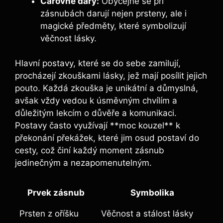
Čarovné dary:
Obyčejně se při
zásnubách darují nejen prsteny, ale i
magické předměty, které symbolizují
věčnost lásky.
Hlavní postavy, které se do sebe zamilují,
procházejí zkouškami lásky, jež mají posílit jejich
pouto. Každá zkouška je unikátní a důmyslná,
avšak vždy vedou k úsměvným chvílím a
důležitým lekcím o důvěře a komunikaci.
Postavy často využívají **moc kouzel** k
překonání překážek, které jim osud postaví do
cesty, což činí každý moment zásnub
jedinečným a nezapomenutelným.
Prvek zásnub
Symbolika
Prsten z oříšku
Věčnost a stálost lásky