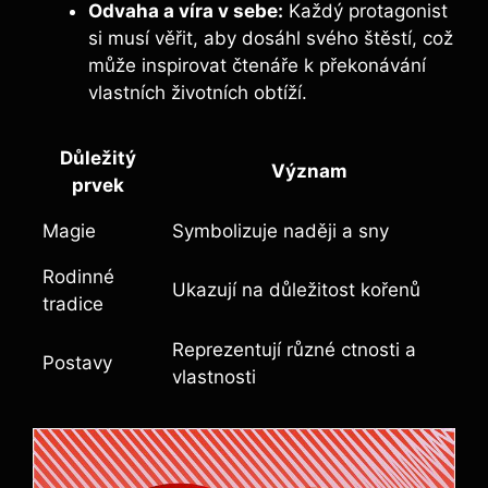
Odvaha a víra v sebe:
Každý protagonist
si musí věřit, aby dosáhl svého štěstí, což
může inspirovat čtenáře k překonávání
vlastních životních obtíží.
Důležitý
Význam
prvek
Magie
Symbolizuje naději a sny
Rodinné
Ukazují na důležitost kořenů
tradice
Reprezentují různé ctnosti a
Postavy
vlastnosti