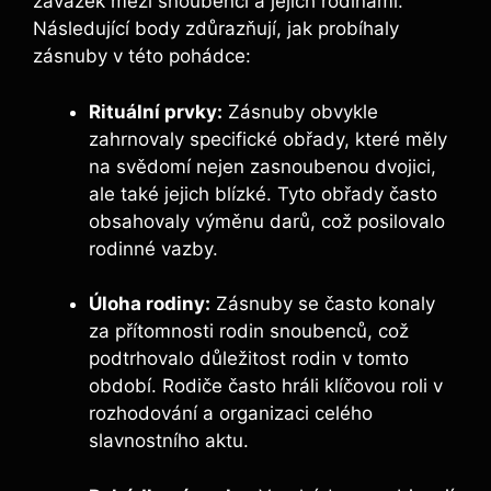
závazek mezi snoubenci a jejich rodinami.
Následující body zdůrazňují, jak probíhaly
zásnuby v této pohádce:
Rituální prvky:
Zásnuby obvykle
zahrnovaly specifické obřady, které měly
na svědomí nejen zasnoubenou dvojici,
ale také jejich blízké. Tyto obřady často
obsahovaly výměnu darů, což posilovalo
rodinné vazby.
Úloha rodiny:
Zásnuby se často konaly
za přítomnosti rodin snoubenců, což
podtrhovalo důležitost rodin v tomto
období. Rodiče často hráli klíčovou roli v
rozhodování a organizaci celého
slavnostního aktu.