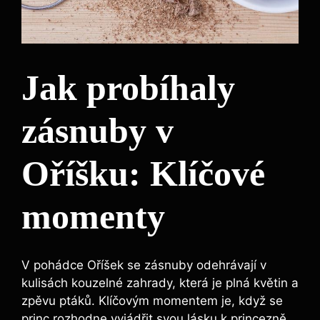
Jak probíhaly
zásnuby v
Oříšku: Klíčové
momenty
V pohádce Oříšek se zásnuby odehrávají v
kulisách kouzelné zahrady, která je plná květin a
zpěvu ptáků. Klíčovým momentem je, když se
princ rozhodne vyjádřit svou lásku k princezně.