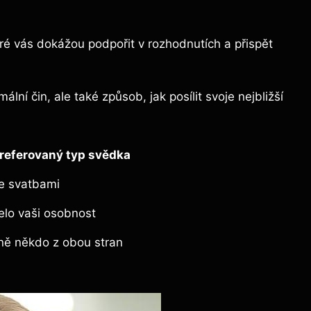
ré vás dokážou podpořit v rozhodnutích a přispět
lní čin, ale také způsob, jak posílit svoje nejbližší
referovaný typ svědka
se svatbami
želo vaši osobnost
lně někdo z obou stran