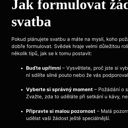
Jak formulovat žád
svatba
Pokud plánujete svatbu a máte na mysli, koho požá
dobře formulovat. Svědek hraje velmi důležitou rol
několik tipů, jak se k tomu postavit:
Buďte upřímní
– Vysvětlete, proč jste si vy
ní sdílíte silné pouto nebo že vás podporova
Vyberte si správný moment
– Požádání o s
Zvažte, zda to uděláte při setkání u kávy, n
Připravte si malou pozornost
– Malá pozorn
udělat vaši žádost ještě speciálnější.