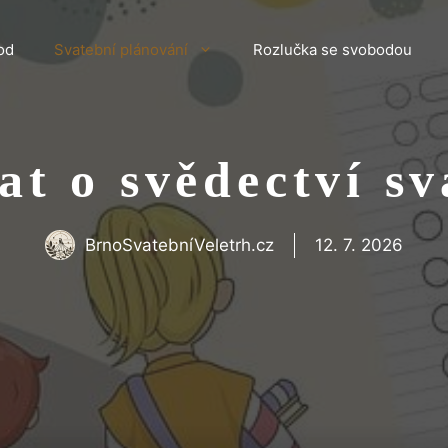
od
Svatební plánování
Rozlučka se svobodou
at o svědectví sv
BrnoSvatebníVeletrh.cz
12. 7. 2026