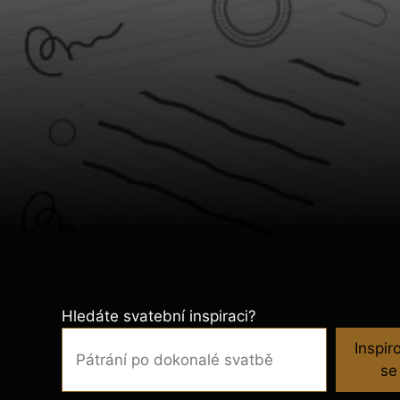
Hledáte svatební inspiraci?
Inspir
se