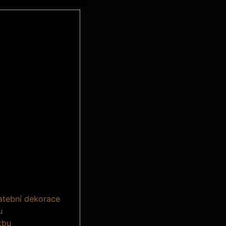
atební dekorace
u
tbu