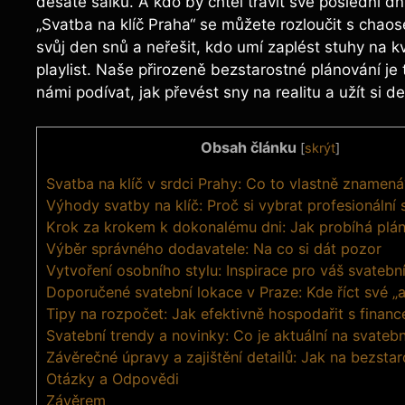
desáté šálku. A kdo by chtěl trávit své poslední 
„Svatba na klíč Praha“ se můžete rozloučit s chaos
svůj den snů a neřešit, kdo umí zaplést stuhy na
playlist. Naše přirozeně bezstarostné plánování je
námi podívat, jak převést sny na realitu a užít si d
Obsah článku
[
skrýt
]
Svatba na klíč v srdci Prahy: Co to vlastně znamená
Výhody svatby na klíč: Proč si vybrat profesionální 
Krok za krokem k dokonalému dni: Jak probíhá plá
Výběr správného dodavatele: Na co si dát pozor
Vytvoření osobního stylu: Inspirace pro váš svatebn
Doporučené svatební lokace v Praze: Kde říct své „
Tipy na rozpočet: Jak efektivně hospodařit s financ
Svatební trendy a novinky: Co je aktuální na svateb
Závěrečné úpravy a zajištění detailů: Jak na bezsta
Otázky a Odpovědi
Závěrem