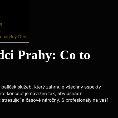
am
n
menutelný Den
dci Prahy: Co to
 balíček služeb, který zahrnuje všechny aspekty
to koncept je navržen tak, aby usnadnil
stresující a časově náročný. S profesionály na vaší