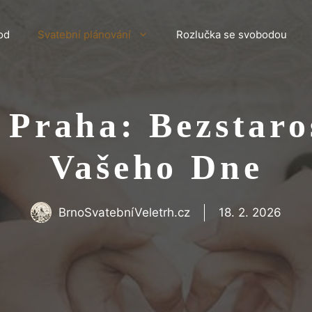
od
Svatební plánování
Rozlučka se svobodou
č Praha: Bezstaro
Vašeho Dne
BrnoSvatebníVeletrh.cz
18. 2. 2026