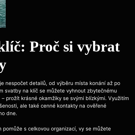
líč: Proč si vybrat
y
je nespočet detailů, od výběru místa konání až po
ám svatby na klíč se můžete vyhnout zbytečnému
é – prožít krásné okamžiky se svými blízkými. Využitím
ušenosti, ale také cenné kontakty na ověřené
ho dne.
m pomůže s celkovou organizací, vy se můžete