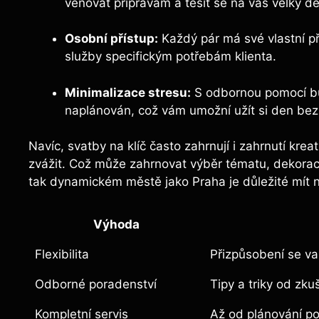
věnovat přípravám a těšit se na váš velký de
Osobní přístup:
Každý pár má své vlastní př
služby specifickým potřebám klienta.
Minimalizace stresu:
S odbornou pomocí bud
naplánován, což vám umožní užít si den bez
Navíc, svatby na klíč často zahrnují i zahrnutí kre
zvážit. Což může zahrnovat výběr tématu, dekorac
tak dynamickém městě jako Praha je důležité mít n
Výhoda
Flexibilita
Přizpůsobení se v
Odborné poradenství
Tipy a triky od zku
Kompletní servis
Až od plánování po