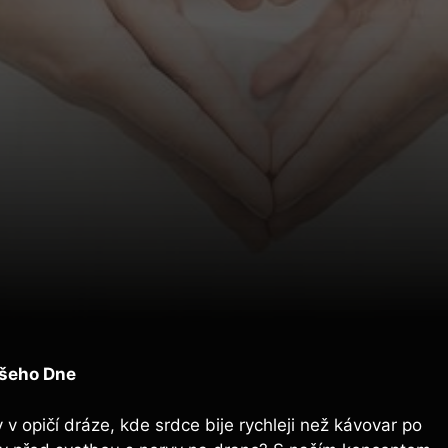
ašeho Dne
 opičí dráze, kde srdce bije rychleji než kávovar po