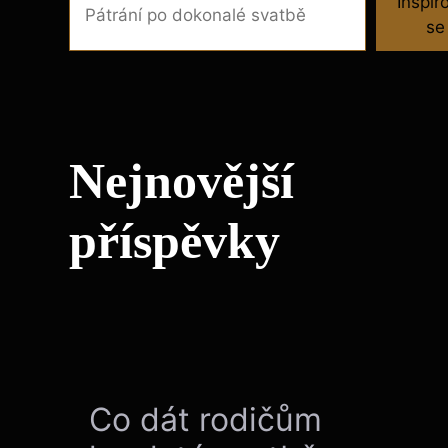
Inspir
se
Nejnovější
příspěvky
Co dát rodičům