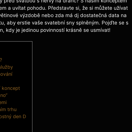
dny před svatbou s nervy na dranc? S naším konceptem
em a uvítat pohodu. Představte si, že si můžete užívat
 květinové výzdobě nebo zda má dj dostatečná data na
 tu, aby erstie vaše svatební sny splněným. Pojďte se s
en, kdy je jedinou povinností krásně se usmívat!
?
služby
nování
í koncept
ano“
emi
ním trhu
rostný den D