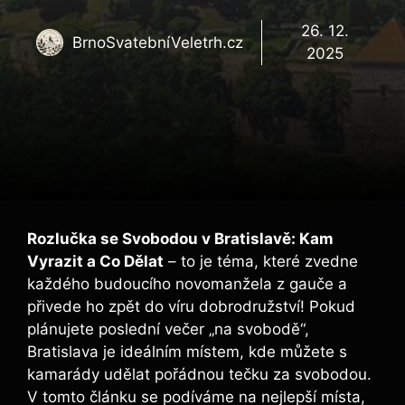
26. 12.
BrnoSvatebníVeletrh.cz
2025
Rozlučka se Svobodou v Bratislavě: Kam
Vyrazit a Co Dělat
– to je téma, které zvedne
každého budoucího novomanžela z gauče a
přivede ho zpět do víru dobrodružství! Pokud
plánujete poslední večer „na svobodě“,
Bratislava je ideálním místem, kde můžete s
kamarády udělat pořádnou tečku za svobodou.
V tomto článku se podíváme na nejlepší místa,