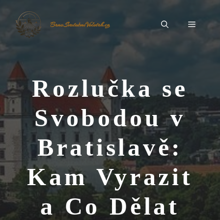
Přeskočit
na
Menu
BrnoSvatebníVeletrh.cz
obsah
Rozlučka se
Svobodou v
Bratislavě:
Kam Vyrazit
a Co Dělat