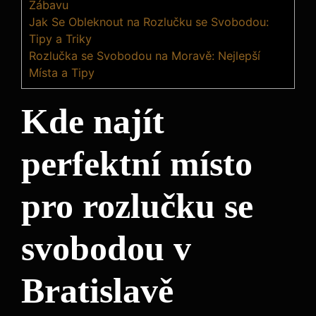
Zábavu
Jak Se Obleknout na Rozlučku se Svobodou:
Tipy a Triky
Rozlučka se Svobodou na Moravě: Nejlepší
Místa a Tipy
Kde najít
perfektní místo
pro rozlučku se
svobodou v
Bratislavě