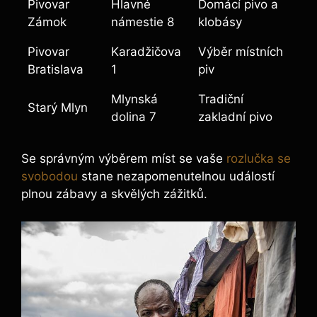
Pivovar
Hlavné
Domácí pivo a
Zámok
námestie 8
klobásy
Pivovar
Karadžičova
Výběr místních
Bratislava
1
piv
Mlynská
Tradiční
Starý Mlyn
dolina 7
zakladní pivo
Se správným výběrem míst se vaše
rozlučka se
svobodou
stane nezapomenutelnou událostí
plnou zábavy a skvělých zážitků.