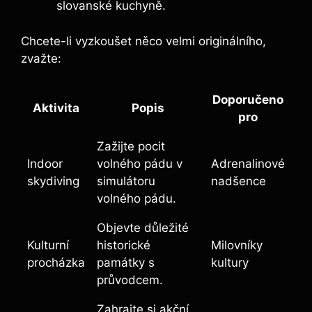
slovanské kuchyně.
Chcete-li vyzkoušet něco velmi originálního,
zvažte:
Doporučeno
Aktivita
Popis
pro
Zažijte pocit
Indoor
volného pádu v
Adrenalinové
skydiving
simulátoru
nadšence
volného pádu.
Objevte důležité
Kulturní
historické
Milovníky
procházka
památky s
kultury
průvodcem.
Zahrajte si akční