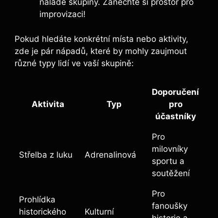
náladě skupiny. Zanechte si prostor pro
improvizaci!
Pokud hledáte konkrétní místa nebo aktivity,
zde je pár nápadů, které by mohly zaujmout
různé typy lidí ve vaší skupině:
Doporučení
Aktivita
Typ
pro
účastníky
Pro
milovníky
Střelba z luku
Adrenalinová
sportu a
soutěžení
Pro
Prohlídka
fanoušky
historického
Kulturní