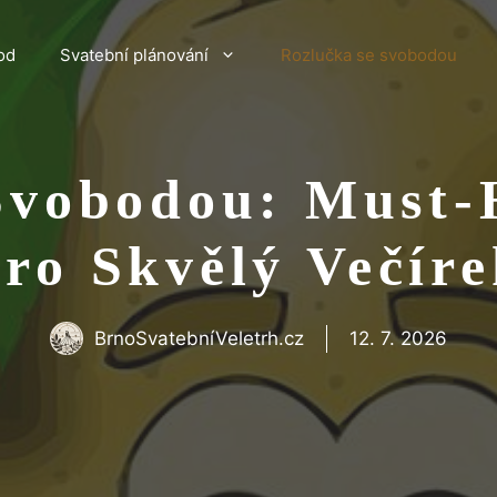
od
Svatební plánování
Rozlučka se svobodou
Svobodou: Must
ro Skvělý Večír
BrnoSvatebníVeletrh.cz
12. 7. 2026