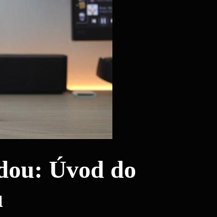
dou: ‍Úvod do
u