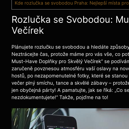
Kde rozlučka se svobodou Praha: Nejlepší místa pr
Rozlučka‌ se Svobodou: ‌Mu
Večírek
Plánujete rozlučku⁤ se​ svobodou ⁤a‍ hledáte způsoby
Neztrácejte čas, ⁢protože máme pro ​vás vše, co p
Must-Have​ Doplňky pro Skvělý Večírek“ se podíváme 
zaručeně povznesou atmosféru‍ vaší oslavy na novo
hostů, po nezapomenutelné fotky, které se stanou s
večer plný smíchu, tance a skvělé​ zábavy – protož
⁢jen obyčejná párty! A ​pamatujte, jak se říká: „Co 
nezdokumentujete!“ Takže, pojďme na to!