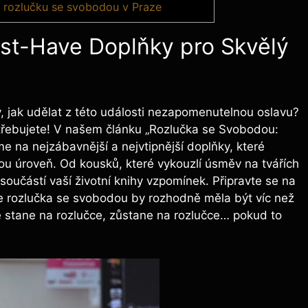
o rozlučku se svobodou v Praze
st-Have Doplňky pro‍ Skvělý
, jak udělat ​z ⁢této události nezapomenutelnou⁤ oslavu?
otřebujete! V našem článku „Rozlučka se⁤ Svobodou:
na‌ nejzábavnější ‍a nejvtipnější ⁤doplňky, které
u úroveň. Od kousků, které vykouzlí úsměv na ⁢tvářích
oučástí vaší​ životní knihy vzpomínek. Připravte se na
e rozlučka ‍se svobodou by rozhodně měla‌ být⁣ víc než
se stane na⁤ rozlučce, zůstane na rozlučce… pokud to‌