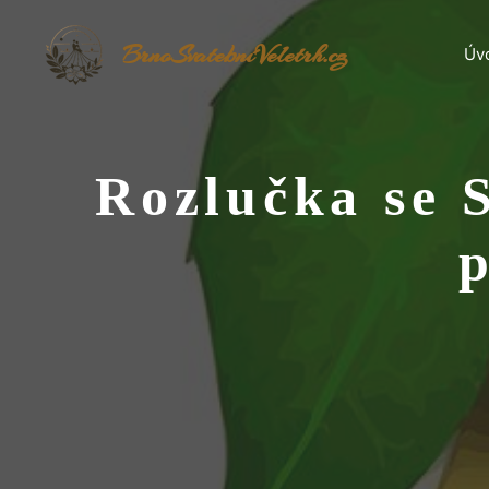
Přeskočit
na
BrnoSvatebníVeletrh.cz
Úv
obsah
Rozlučka se 
p