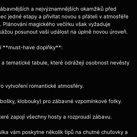
zábavnějších⁢ a nejvýznamnějších okamžiků před
ec ⁢jedné ‌etapy a přivítat ‍novou s přáteli v atmosféře
. Plánování magického ⁢večírku ‌však vyžaduje
kážou​ posunout vaši událost​ na úplně novou úroveň.
cí **must-have doplňky**:
 a tematické tabule, které odrážejí osobnost ‍nevěsty
ro vytvoření romantické⁢ atmosféry.
rabošky, klobouky) pro zábavné vzpomínkové‌ fotky.
teré zapojí ⁣všechny hosty a rozproudí zábavu.
lka‍ vám ⁤poskytne ‌několik tipů ⁤na chutné‍ chuťovky a