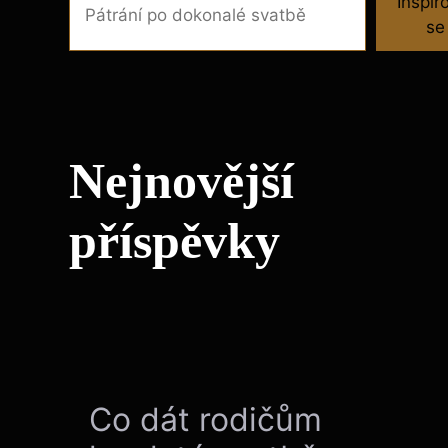
Inspir
se
Nejnovější
příspěvky
Co dát rodičům