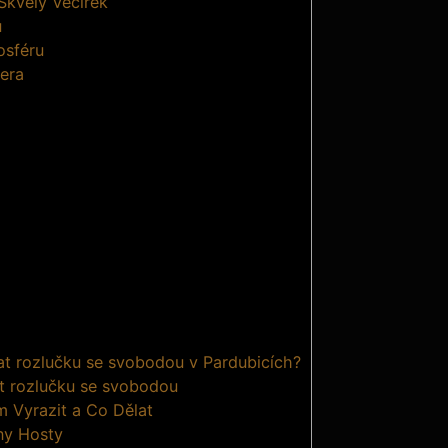
Skvělý Večírek
u
osféru
čera
t rozlučku se svobodou v Pardubicích?
t rozlučku se svobodou
 Vyrazit a Co Dělat
ny Hosty