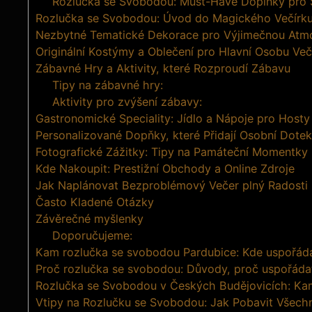
Rozlučka‌ se Svobodou: ‌Must-Have Doplňky pro‍ 
Rozlučka ‍se Svobodou: ‍Úvod do Magického Večírk
Nezbytné Tematické Dekorace pro Výjimečnou Atm
Originální ‌Kostýmy a Oblečení‌ pro Hlavní Osobu Ve
Zábavné Hry a Aktivity, které Rozproudí Zábavu
Tipy na ⁣zábavné hry:
Aktivity pro zvýšení zábavy:
Gastronomické‍ Speciality: Jídlo ⁢a Nápoje pro Hosty
Personalizované Dopňky, které Přidají Osobní ⁢Dotek
Fotografické Zážitky: ‌Tipy na Památeční Momentky
Kde Nakoupit:‌ Prestižní Obchody a Online Zdroje
Jak‍ Naplánovat​ Bezproblémový Večer plný Radosti
Často ⁣Kladené Otázky
Závěrečné myšlenky
Doporučujeme:
Kam rozlučka se svobodou Pardubice: Kde uspořáda
Proč rozlučka se svobodou: Důvody, proč uspořáda
Rozlučka se Svobodou v Českých Budějovicích: Kam
Vtipy na Rozlučku se Svobodou: Jak Pobavit Všech