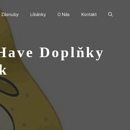
Zásnuby
Líbánky
O Nás
Kontakt
-Have Doplňky
ek