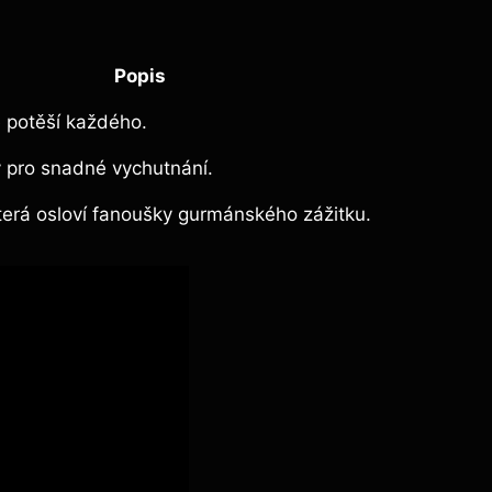
Popis
​ potěší ‍každého.
 pro snadné vychutnání.
 která⁢ osloví fanoušky gurmánského zážitku.