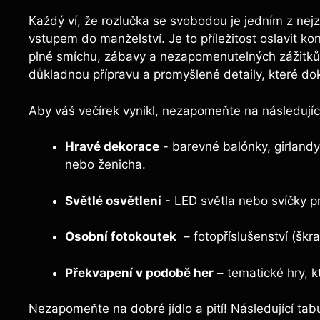
Každý ví, že rozlučka se svobodou je jedním z nej
vstupem do manželství.⁣ Je to příležitost oslavit kon
plné smíchu, ⁤zábavy⁣ a ⁤nezapomenutelných zážitků
důkladnou přípravu a promyšlené detaily, které‌ do
Aby váš večírek vynikl, ‌nezapomeňte na následují
Hravé ‍dekorace
‌- barevné balónky, girlandy
nebo ženicha.
Světlé osvětlení
⁣- LED světla nebo svíčky p
Osobní fotokoutek
⁤ – fotopříslušenství (šk
Překvapení v⁢ podobě her
– tematické hry, k
Nezapomeňte na dobré jídlo a ​pití! ​Následující tabu