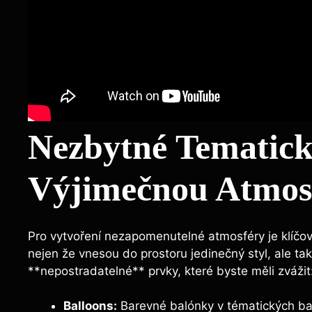
Nezbytné Tematick
Výjimečnou Atmos
Pro vytvoření nezapomenutelné atmosféry ‌je ‍klíčové
nejen ⁣že vnesou do prostoru jedinečný styl, ale ta
**nepostradatelné** prvky, které​ byste ​měli zvážit
Balloons:
Barevné ⁣balónky v ⁢tématických ba