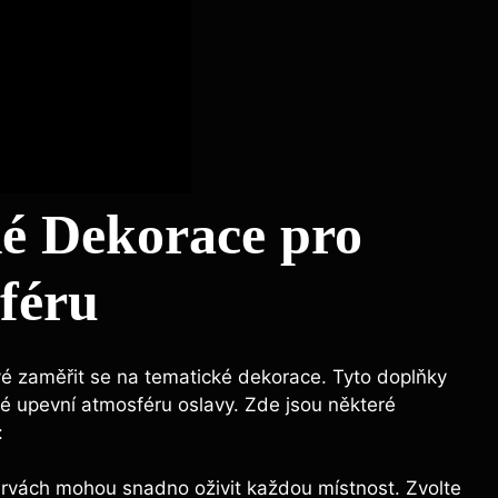
é Dekorace pro
féru
 ⁢zaměřit se​ na tematické ⁣dekorace.⁤ Tyto doplňky⁢
ké⁢ upevní atmosféru oslavy. Zde jsou některé
:
rvách mohou snadno‍ oživit každou⁣ místnost.⁣ Zvolte