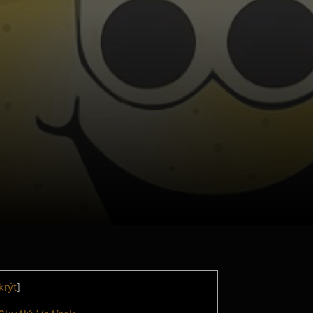
krýt
]