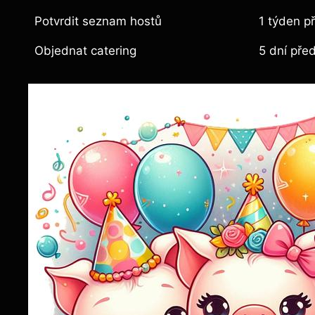
Potvrdit seznam hostů
1 týden př
Objednat catering
5 dní před