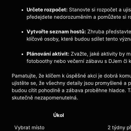
Určete rozpočet:
Stanovte si rozpočet a ujist
předejdete nedorozuměním⁢ a pomůžete si ro
Vytvořte​ seznam ‌hostů:
Zhruba ⁣představte
klíčové ⁤osoby, ‍které budou sdílet tento‍ vý
Plánování aktivit:
Zvažte, jaké aktivity by mo
fotoboothy nebo večerní zábavu ​s DJem‍ či 
Pamatujte,​ že klíčem k úspěšné akci je dobrá komun
ujistěte se, že všechny detaily⁢ jsou promyšlené a př
budou cítit pohodlně a zábava proběhne⁣ hladce. T
skutečně‍ nezapomenutelná.
Úkol
Vybrat místo
2 týdny p