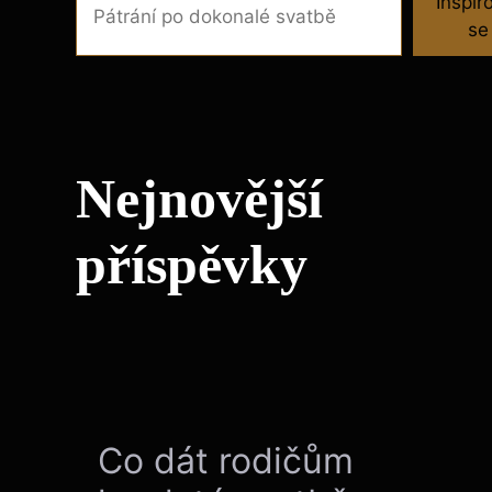
Inspir
se
Nejnovější
příspěvky
Co dát rodičům