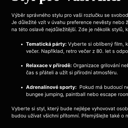
Výběr správného ​stylu pro vaši ‌rozlučku se svobod
Je‍ důležité vzít ​v úvahu preference nevěsty nebo že
na této ⁣oslavě nejdůležitější. Zde je​ několik ​stylů,
Tematická párty:
Vyberte si ‍oblíbený film, 
večer. Například, ‍retro večer z 80. ⁣let s o
Relaxace v přírodě:
Organizace grilování‌ neb
‌čas s ⁤přáteli a užít si přírodní atmosféru.
Adrenalínové sporty:
‍ Pokud má budoucí nevě
⁤bungee jumping, paintball nebo escape roo
Vyberte si ‍styl, který bude ‌nejlépe vyhovovat osobn
budou užívat ​všichni⁣ přítomní. ⁣Přemýšlejte také o