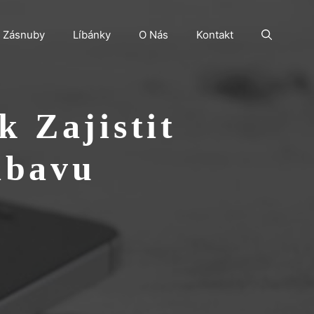
Zásnuby
Líbánky
O Nás
Kontakt
 Zajistit
ábavu