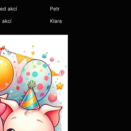
ed ​akcí
Petr
 ‌akcí
Klara