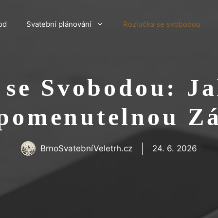
od
Svatební plánování
Rozlučka se svobodou
 se Svobodou: Jak
pomenutelnou Z
BrnoSvatebníVeletrh.cz
24. 6. 2026