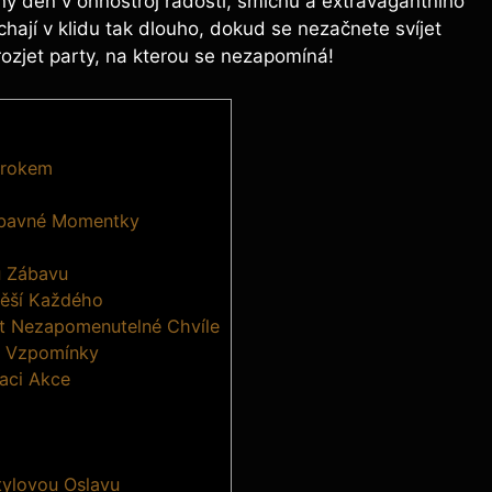
ný ⁣den v​ ohňostroj radosti, ⁢smíchu ⁢a extravagantního
hají v‌ klidu ⁤tak dlouho, ​dokud se nezačnete svíjet
 rozjet party, na kterou se nezapomíná!
Krokem
Zábavné ⁤Momentky
ou Zábavu
otěší Každého
řit Nezapomenutelné Chvíle
et Vzpomínky
zaci Akce
tylovou Oslavu