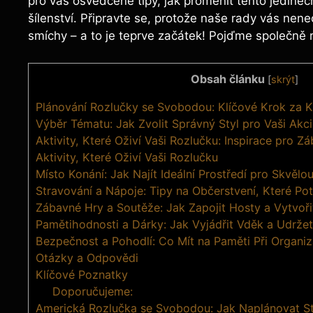
pro ‌vás osvědčené⁤ tipy, jak​ proměnit⁢ tento jedineč
šílenství. Připravte se, protože naše ‍rady vás nenec
smíchy⁢ – ⁢a ⁣to je teprve začátek! Pojďme společně
Obsah článku
[
skrýt
]
Plánování Rozlučky se Svobodou: Klíčové ⁤Krok za 
Výběr ​Tématu: Jak⁤ Zvolit Správný Styl pro ‌Vaši Akci
Aktivity, Které Oživí Vaši Rozlučku: Inspirace pro 
Aktivity,‍ Které Oživí Vaši⁣ Rozlučku
Místo ‍Konání: Jak⁢ Najít Ideální Prostředí pro Skvěl
Stravování‌ a Nápoje: Tipy na⁤ Občerstvení, Které P
Zábavné Hry a Soutěže: ‍Jak Zapojit Hosty a Vytvo
Pamětihodnosti a‍ Dárky: Jak Vyjádřit Vděk a Udrž
Bezpečnost a Pohodlí: Co ​Mít na Paměti ⁤Při Organi
Otázky a Odpovědi
Klíčové Poznatky
Doporučujeme:
Americká Rozlučka se Svobodou: Jak Naplánovat S