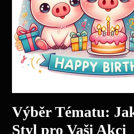
Výběr ​Tématu: Jak
Styl pro ‌Vaši Akci