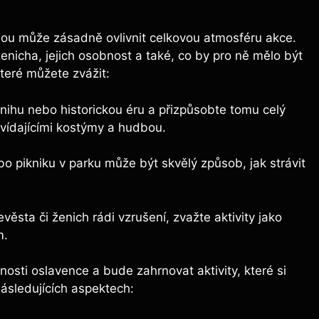
ou může​ zásadně​ ovlivnit celkovou atmosféru ‍akce.
nicha, jejich⁢ osobnost a také, co ⁢by pro ně ‌mělo ⁤být
 které ⁣můžete zvážit:
knihu nebo historickou ​éru⁢ a přizpůsobte tomu celý
dpovídajícími kostýmy a hudbou.
o pikniku v​ parku může‌ být ⁢skvělý způsob, jak strávit
sta či ženich rádi ‍vzrušení, zvažte ⁣aktivity jako
m.
osti oslavence a ‍bude zahrnovat‌ aktivity, ‍které si
 následujících aspektech: