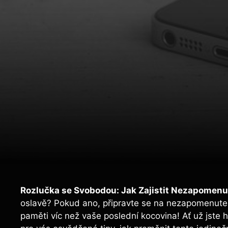
Rozlučka ‍se Svobodou: Jak Zajistit Nezapomen
oslavě?⁢ Pokud ano, připravte ‌se na nezapomenuteln
paměti víc‍ než‌ vaše⁢ poslední kocovina! ​Ať už ​