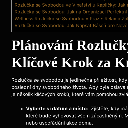
Rozlučka se Svobodou ve Vinařství u Kapličky: Jak 
Rozlučka se Svobodou: Jak na Organizaci Perfektní
Wellness Rozlučka se Svobodou v Praze: Relax a Z
Rozlučka se Svobodou: Jak Napsat Báseň pro Nevě
Plánování Rozlučk
Klíčové ⁤Krok za 
Rozlučka se svobodou je jedinečná ⁤příležitost, kdy 
poslední dny svobodného ‌života. Aby byla oslava ús
je několik klíčových kroků, které vám pomohou zvl
Vyberte si datum⁤ a místo:
⁤ Zjistěte, kdy m
které​ bude vyhovovat všem zúčastněným. Mů
nebo uspořádání​ akce ⁢doma.