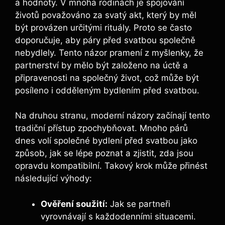
a hodnoty. V mnoha rodinách je spojování
životů považováno za svatý akt, který by měl
být provázen určitými rituály. Proto se často
doporučuje, aby páry před svatbou společně
nebydlely. Tento názor pramení z myšlenky, že
partnerství by mělo být založeno na úctě a
připravenosti na společný život, což může být
posíleno i odděleným bydlením před svatbou.
Na druhou stranu, moderní názory začínají tento
tradiční přístup zpochybňovat. Mnoho párů
dnes volí společné bydlení před svatbou jako
způsob, jak se lépe poznat a zjistit, zda jsou
opravdu kompatibilní. Takový krok může přinést
následující výhody:
Ověření soužití:
Jak se partneři
vyrovnávají s každodenními situacemi.