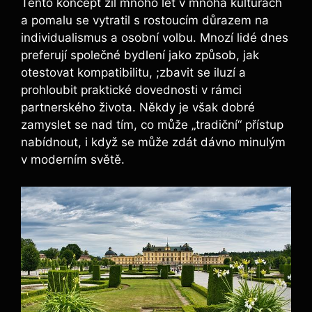
Tento koncept žil mnoho let v mnoha kulturách
a pomalu se vytratil s rostoucím důrazem na
individualismus a osobní volbu. Mnozí lidé dnes
preferují společné bydlení jako způsob, jak
otestovat kompatibilitu, ;zbavit se iluzí a
prohloubit praktické dovednosti v rámci
partnerského života. Někdy je však dobré
zamyslet se nad tím, co může „tradiční“ přístup
nabídnout, i když se může zdát dávno minulým
v moderním světě.