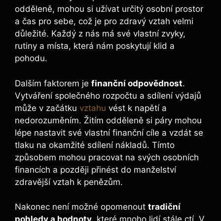
odděleně, mohou si užívat určitý osobní prostor
a čas pro sebe, což je pro zdravý vztah velmi
důležité. Každý z nás má své vlastní zvyky,
rutiny a místa, která nám poskytují klid a
pohodu.
Dalším faktorem je
finanční odpovědnost
.
Vytváření společného rozpočtu a sdílení výdajů
může v začátku
vztahu
vést k napětí a
nedorozuměním. Žitím odděleně si páry mohou
lépe nastavit své vlastní finanční cíle a vzdát se
tlaku na okamžité sdílení nákladů. Tímto
způsobem mohou pracovat na svých osobních
financích a později přinést do manželství
zdravější vztah k penězům.
Nakonec není možné opomenout
tradiční
pohledy a hodnoty
, které mnoho lidí stále ctí. V