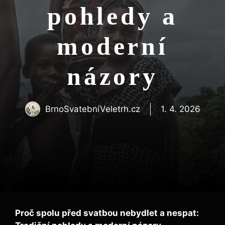
pohledy a
moderní
názory
BrnoSvatebníVeletrh.cz
1. 4. 2026
Proč spolu před svatbou nebydlet a nespat: