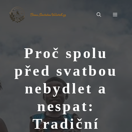
Přeskočit
na
Menu
BrnoSvatebníVeletrh.cz
obsah
Proč spolu
před svatbou
nebydlet a
nespat:
Tradiční