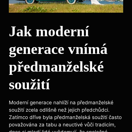
Jak moderní
generace vnímá
předmanželské
soužití
Moderní generace nahlíží na předmanželské
soužití zcela odlišně než jejich předchůdci.
Zatímco dříve byla předmanželská soužití často
považována za tabu a neuctivé vůči tradicím,
dnes si mladí lidé uvědomují, že společné