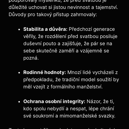
podporovaly myšlenku, že před svatbou je
důležité uchovat si jistou nevinnost a tajemství.
Důvody pro takový přístup zahrnovaly:
Stabilita a důvěra:
Předchozí generace
věřily, že rozdělení před svatbou posiluje
duševní pouto a zajišťuje, že pár se na
sebe skutečně zaměří a vzájemně se
pozná.
Rodinné hodnoty:
Mnozí lidé vycházeli z
předpokladu, že tradiční model soužití by
měl vzejít z formálního manželství.
Ochrana osobní integrity:
Názor, že ti,
kdo spolu nebydlí a nespat, lépe chrání
své soukromí a mimomanželské svazky.