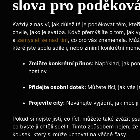
slova pro poděkov
Každý z nás ví, jak důležité je poděkovat těm, kteř
chvíle, jako je svatba. Když přemýšlíte o tom, jak v
a
zamyslet se nad tím
, co pro vás znamenala. Může
které jste spolu sdíleli, nebo zmínit konkrétní mom
Zmiňte konkrétní přínos:
Například, jak po
hostiny.
Přidejte osobní dotek:
Můžete říci, jak vás j
Projevíte city:
Neváhejte vyjádřit, jak moc ji 
Pokud si nejste jisti, co říct, můžete také zvážit 
co byste jí chtěli sdělit. Tímto způsobem nejen, že 
kousek, který si může uchovat na věčné časy.