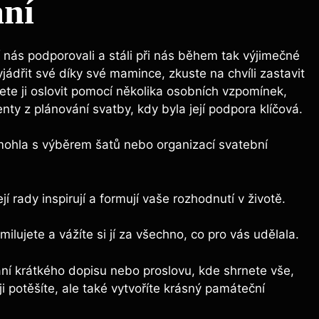
ání
í nás podporovali a stáli při nás během tak výjimečné
yjádřit své díky své mamince, zkuste na chvíli zastavit
te ji oslovit pomocí několika osobních vzpomínek,
enty z plánování svatby, kdy byla její podpora klíčová.
mohla s výběrem šatů nebo organizací svatební
ejí rady inspirují a formují vaše rozhodnutí v životě.
milujete a vážíte si jí za všechno, co pro vás udělala.
psaní krátkého dopisu nebo proslovu, kde shrnete vše,
ji potěšíte, ale také vytvoříte krásný památeční