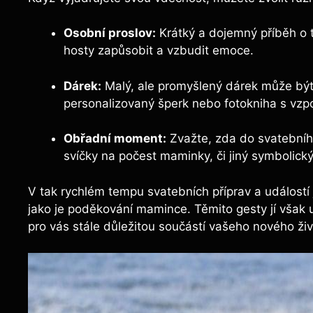
Osobní proslov:
Krátký a dojemný příběh o
hosty zapůsobit a vzbudit emoce.
Dárek:
Malý, ale promyšlený dárek může být 
personalizovaný šperk nebo fotokniha s vz
Obřadní moment:
Zvažte, zda do svatebního
svíčky na počest maminky, či jiný symbolický 
V tak rychlém tempu svatebních příprav a událostí
jako je poděkování mamince. Těmito gesty jí však uk
pro vás stále důležitou součástí vašeho nového živ