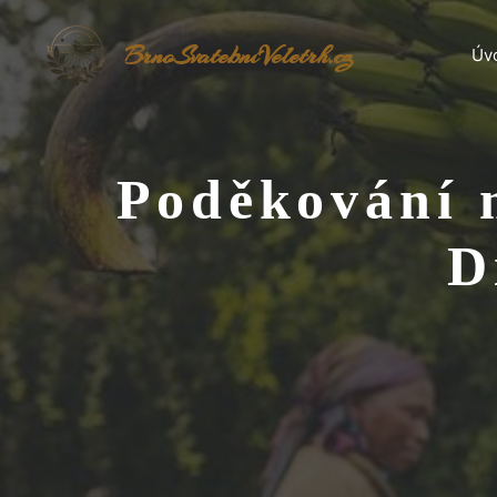
Přeskočit
na
BrnoSvatebníVeletrh.cz
Úv
obsah
Poděkování 
D