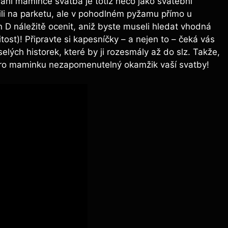
ání mamince svatba je totiž něco jako svatební
ili na parketu, ale v pohodlném pyžamu přímo u
 D náležitě ocenit, aniž byste museli hledat vhodná
tost)! Připravte si kapesníčky – a nejen to – čeká vás
ých historek, které by ji rozesmály až do slz. Takže,
pro maminku nezapomenutelný okamžik vaší svatby!