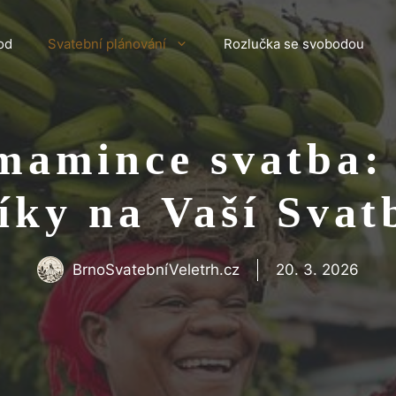
od
Svatební plánování
Rozlučka se svobodou
mamince svatba: 
íky na Vaší Svat
BrnoSvatebníVeletrh.cz
20. 3. 2026