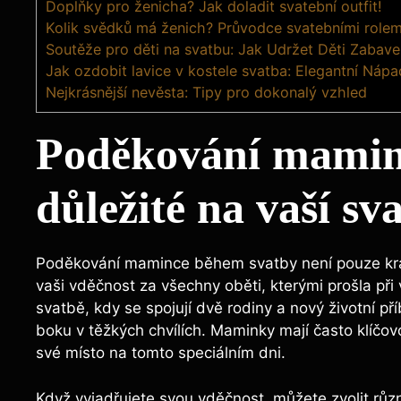
Doplňky pro ženicha? Jak doladit svatební outfit!
Kolik svědků má ženich? Průvodce svatebními rolem
Soutěže pro děti na svatbu: Jak Udržet Děti Zabav
Jak ozdobit lavice v kostele svatba: Elegantní Náp
Nejkrásnější nevěsta: Tipy pro dokonalý vzhled
Poděkování maminc
důležité na vaší sv
Poděkování mamince během svatby není pouze krás
vaši vděčnost za všechny oběti, kterými prošla př
svatbě, kdy se spojují dvě rodiny a nový životní př
boku v těžkých chvílích. Maminky mají často klíčovou
své místo na tomto speciálním dni.
Když vyjadřujete svou vděčnost, můžete zvolit růz