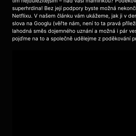
tím nejdůležitějším – nad vaší maminkou? Poděkov
superhrdina! Bez její podpory byste možná nekonč
Netflixu. V našem článku vám ukážeme, jak ji v den
slova na Googlu (věřte nám, není to ta pravá příleži
lahodná směs dojemného uznání a možná i pár vesel
pojďme na to a společně udělejme z poděkování 