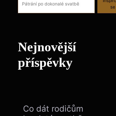
Inspir
se
Nejnovější
příspěvky
Co dát rodičům