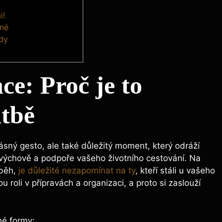
i!
ené
ady
e: Proč je to
atbě
ný gesto, ale také důležitý moment, který odráží
i výchově a podpoře vašeho životního cestování. Na
íběh,
je důležité nezapomínat na ty
, kteří stáli u vašeho
 roli v přípravách a organizaci, a proto si zaslouží
né formy: