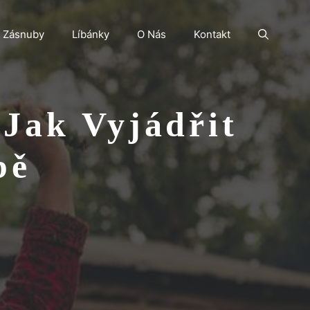
Zásnuby
Líbánky
O Nás
Kontakt
Jak Vyjádřit
bě