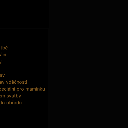
atbě
ání
y
rav
ev vděčnosti
peciální pro maminku
em svatby
 do obřadu