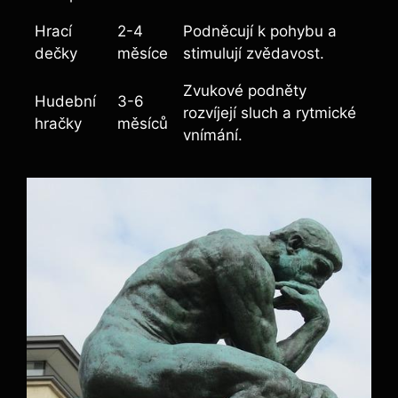
Hrací
2-4
Podněcují k pohybu a
dečky
měsíce
stimulují zvědavost.
Zvukové podněty
Hudební
3-6
rozvíjejí sluch a rytmické
hračky
měsíců
vnímání.