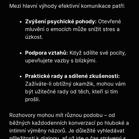
Mezi hlavní výhody efektivní komunikace patří:
Zvýšení psychické pohody:
Otevřené
mluvění o emocích může snížit stres a
úzkost.
Podpora vztahů:
Když sdílíte své pocity,
upevňujete vazby s blízkými.
Praktické rady a sdílené zkušenosti:
Zažíváte-li obtížný okamžik, mohou vám
být užitečné rady od těch, kteří si tím
prošli.
Rozhovory mohou mít různou podobu – od
běžných každodenních konverzací po hluboké a
intimní výměny názorů. Je důležité vyhledávat
příležitosti k dialogu, ať už jde o čas strávený s