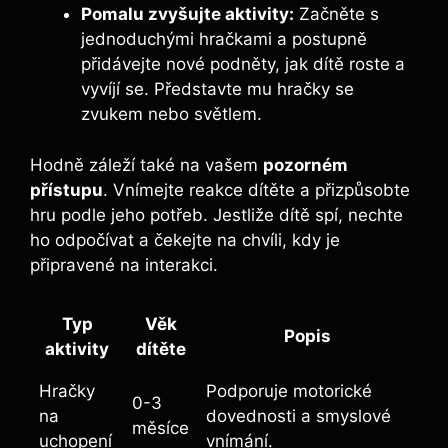
Pomalu zvyšujte aktivity:
Začněte s
jednoduchými hračkami a postupně
přidávejte nové podněty, jak dítě roste a
vyvíjí se. Představte mu hračky se
zvukem nebo světlem.
Hodně záleží také na vašem
pozorném
přístupu
. Vnímejte reakce dítěte a přizpůsobte
hru podle jeho potřeb. Jestliže dítě spí, nechte
ho odpočívat a čekejte na chvíli, kdy je
připravené na interakci.
Typ
Věk
Popis
aktivity
dítěte
Hračky
Podporuje motorické
0-3
na
dovednosti a smyslové
měsíce
uchopení
vnímání.