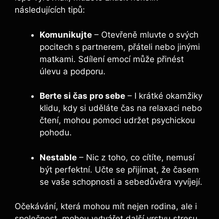
následujících tipů:
Komunikujte
– Otevřeně mluvte o svých
pocitech s partnerem, přáteli nebo jinými
matkami. Sdílení emocí může přinést
úlevu a podporu.
Berte si čas pro sebe
– I krátké okamžiky
klidu, kdy si uděláte čas na relaxaci nebo
čtení, mohou pomoci udržet psychickou
pohodu.
Nestable
– Nic z toho, co cítíte, nemusí
být perfektní. Učte se přijímat, že časem
se vaše schopnosti a sebedůvěra vyvíjejí.
Očekávání, která mohou mít nejen rodina, ale i
společnost, mohou vytvářet další vrstvu stresu.