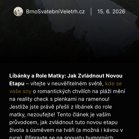
BrnoSvatebníVeletrh.cz
15. 6. 2026
Líbánky a Role Matky: Jak Zvládnout Novou
Etapu
– vítejte v neuvěřitelném světě,
kde se
vaše sny
o romantických chvílích na pláži mění
na reality check s plenkami na ramenou!
Jestliže jste právě přešli z líbánek do role
matky, nezoufejte! Tento článek je vaším
průvodcem, jak zvládnout tuto novou etapu
života s úsměvem na tváři (a možná i kávou v
ruce). Připravte se na spoustu humorných