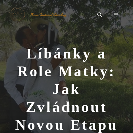
Přeskočit
na
Menu
BrnoSvatebníVeletrh.cz
obsah
Líbánky a
Role Matky:
Jak
Zvládnout
Novou Etapu