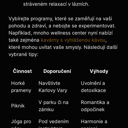
stráveném relaxací v lázních.
Vybírejte programy, které se zaměřují na vaši
pohodu a zdraví, a nebojte se experimentovat.
Například, mnoho wellness center nyní nabízí
také zejména
kavárny s vyhlášenou kávou
,
které mohou uvítat vaše smysly. Následují další
vybrané tipy:
Činnost
Doporučení
Výhody
Horké
Navštivte
Uvolnění a
prameny
Karlovy Vary
detoxikace
V parku či na
Romantika a
Piknik
zámku
odpočinek
Jóga pro
Pod vedením
Harmonie a