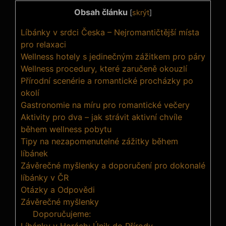
Obsah článku
[
skrýt
]
Líbánky v srdci Česka – Nejromantičtější místa
pro relaxaci
Wellness hotely s jedinečným zážitkem pro páry
Wellness procedury, které zaručeně okouzlí
Přírodní scenérie a romantické procházky po
okolí
Gastronomie na míru pro romantické večery
Aktivity pro dva – jak strávit aktivní chvíle
během wellness pobytu
Tipy na nezapomenutelné zážitky během
líbánek
Závěrečné myšlenky a doporučení pro dokonalé
líbánky v ČR
Otázky a Odpovědi
Závěrečné myšlenky
Doporučujeme:
Líbánky v Horách: Únik do Přírody