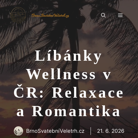
Přeskočit
na
Menu
BrnoSvatebníVeletrh.cz
obsah
Líbánky
Wellness v
ČR: Relaxace
a Romantika
BrnoSvatebníVeletrh.cz
21. 6. 2026