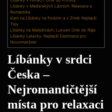
Líbánky v Maďarských Lázních: Relaxace a
Romantika
Kam na Líbánky na Podzim a v Zimě: Nejlepší
Tipy
Líbánky na Maledivách: Luxusní Únik do Ráje
Líbánky Letecky: Nejlepší Destinace pro
Novomanžele
Líbánky v srdci
Česka –
Nejromantičtější
místa pro relaxaci