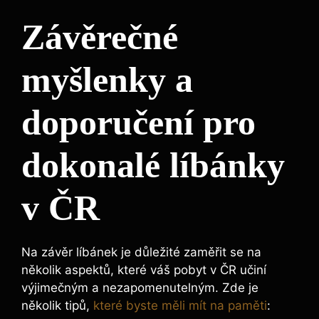
Závěrečné
myšlenky a
doporučení pro
dokonalé líbánky
v ČR
Na závěr líbánek je důležité zaměřit se na
několik aspektů, které váš pobyt v ČR učiní
výjimečným a nezapomenutelným. Zde je
několik tipů,
které byste měli mít na paměti
: