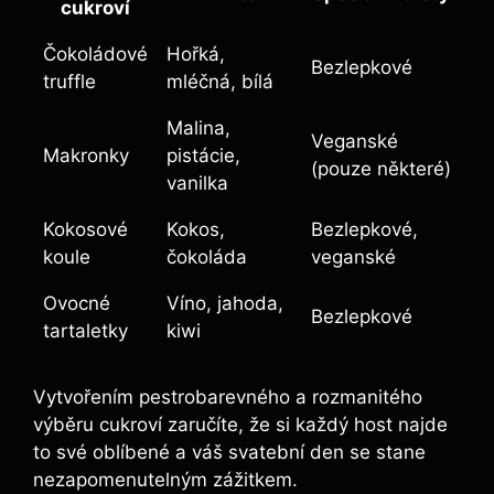
cukroví
Čokoládové
Hořká,
Bezlepkové
truffle
mléčná, bílá
Malina,
Veganské
Makronky
pistácie,
(pouze některé)
vanilka
Kokosové
Kokos,
Bezlepkové,
koule
čokoláda
veganské
Ovocné
Víno, jahoda,
Bezlepkové
tartaletky
kiwi
Vytvořením pestrobarevného a rozmanitého
výběru cukroví zaručíte, že si každý host najde
to své oblíbené a váš svatební den se stane
nezapomenutelným zážitkem.