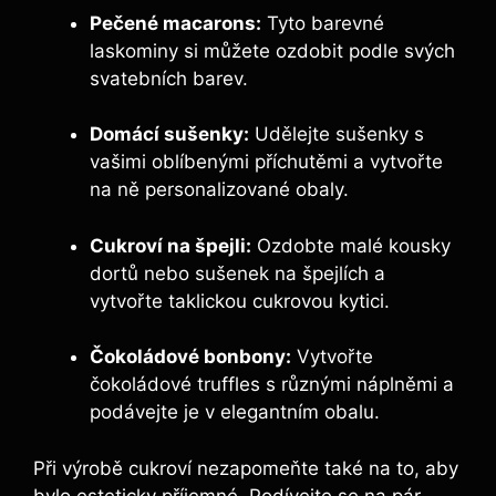
Pečené macarons:
Tyto barevné
laskominy si můžete ozdobit podle svých
svatebních barev.
Domácí sušenky:
Udělejte sušenky s
vašimi oblíbenými příchutěmi a vytvořte
na ně personalizované obaly.
Cukroví na špejli:
Ozdobte malé kousky
dortů nebo sušenek na špejlích a
vytvořte taklickou cukrovou kytici.
Čokoládové bonbony:
Vytvořte
čokoládové truffles s různými náplněmi a
podávejte je v elegantním obalu.
Při výrobě cukroví nezapomeňte také na to, aby
bylo esteticky příjemné. Podívejte se na pár