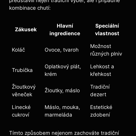
představili nejen tradiční výběr, ale i případné
kombinace chutí:
Hlavní
Speciální
Zákusek
ingredience
vlastnost
Možnost
Koláč
Ovoce, tvaroh
různých plniv
Oplatkový plát,
Lehkost a
Trubička
krém
křehkost
Žloutkový
Tradiční
Žloutky, máslo
věneček
dezert
Linecké
Máslo, mouka,
Estetické
cukroví
marmeláda
zdobení
Tímto způsobem nejenom zachováte tradiční