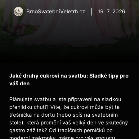
BrnoSvatebníVeletrh.cz
19. 7. 2026
Jaké druhy cukroví na svatbu: Sladké tipy pro
váš den
Plánujete svatbu a jste připraveni na sladkou
přehlídku chutí? Víte, že cukroví může být ta
třešnička na dortu (nebo spíš na svatebním
stole), která promění váš velký den ve skutečný
gastro zážitek? Od tradičních perníčků po
moderní makronky, máme pro vás spoustu