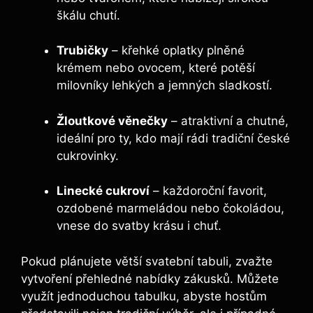
škálu chutí.
Trubičky
– křehké oplatky plněné
krémem nebo ovocem, které potěší
milovníky lehkých a jemných sladkostí.
Žloutkové věnečky
– atraktivní a chutné,
ideální pro ty, kdo mají rádi tradiční české
cukrovinky.
Linecké cukroví
– každoroční favorit,
ozdobené marmeládou nebo čokoládou,
vnese do svatby krásu i chuť.
Pokud plánujete větší svatební tabuli, zvažte
vytvoření přehledné nabídky zákusků. Můžete
využít jednoduchou tabulku, abyste hostům