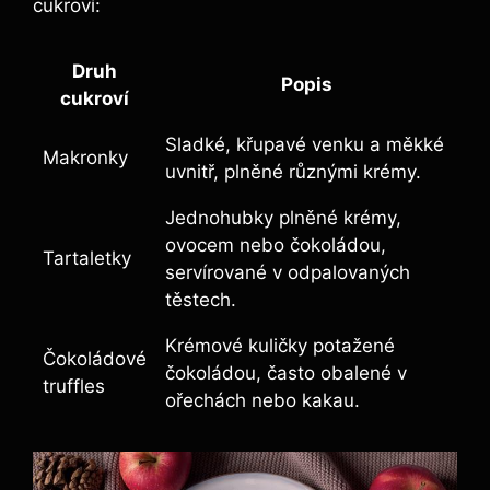
cukroví:
Druh
Popis
cukroví
Sladké, křupavé venku a měkké
Makronky
uvnitř, plněné různými krémy.
Jednohubky plněné krémy,
ovocem nebo čokoládou,
Tartaletky
servírované v odpalovaných
těstech.
Krémové kuličky potažené
Čokoládové
čokoládou, často obalené v
truffles
ořechách nebo kakau.