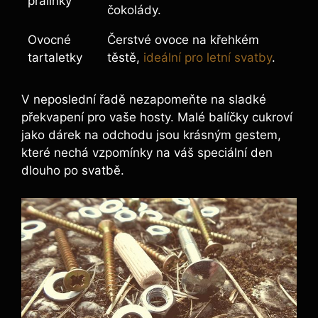
pralinky
čokolády.
Ovocné
Čerstvé ovoce na křehkém
tartaletky
těstě,
ideální pro letní svatby
.
V neposlední řadě nezapomeňte na sladké
překvapení pro vaše hosty. Malé balíčky cukroví
jako dárek na odchodu jsou krásným gestem,
které nechá vzpomínky na váš speciální den
dlouho po svatbě.