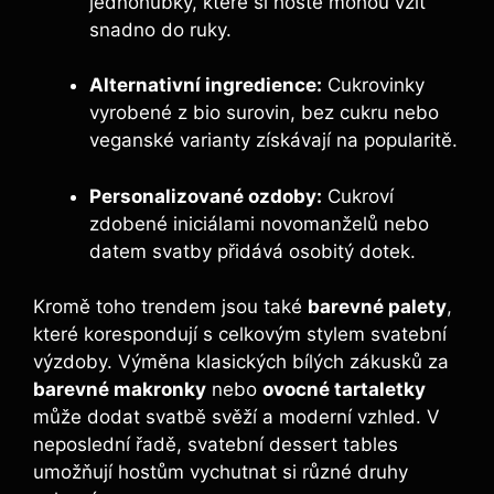
jednohubky, které si hosté mohou vzít
snadno do ruky.
Alternativní ingredience:
Cukrovinky
vyrobené z bio surovin, bez cukru nebo
veganské varianty získávají na popularitě.
Personalizované ozdoby:
Cukroví
zdobené iniciálami novomanželů nebo
datem svatby přidává osobitý dotek.
Kromě toho trendem jsou také
barevné palety
,
které korespondují s celkovým stylem svatební
výzdoby. Výměna klasických bílých zákusků za
barevné makronky
nebo
ovocné tartaletky
může dodat svatbě svěží a moderní vzhled. V
neposlední řadě, svatební dessert tables
umožňují hostům vychutnat si různé druhy