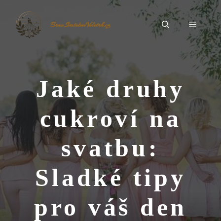
Přeskočit
na
Menu
BrnoSvatebníVeletrh.cz
obsah
Jaké druhy
cukroví na
svatbu:
Sladké tipy
pro váš den