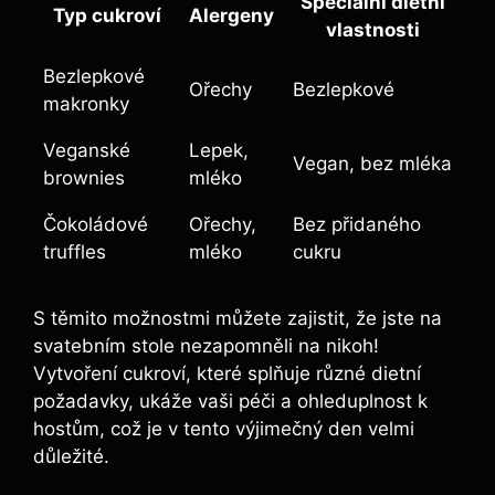
Speciální dietní
Typ cukroví
Alergeny
vlastnosti
Bezlepkové
Ořechy
Bezlepkové
makronky
Veganské
Lepek,
Vegan, bez mléka
brownies
mléko
Čokoládové
Ořechy,
Bez přidaného
truffles
mléko
cukru
S těmito možnostmi můžete zajistit, že jste na
svatebním stole nezapomněli na nikoh!
Vytvoření cukroví, které splňuje různé dietní
požadavky, ukáže vaši péči a ohleduplnost k
hostům, což je v tento výjimečný den velmi
důležité.