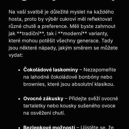
Na vaší svatbě je důležité myslet na každého
hosta, proto by výběr cukroví měl reflektovat
různé chutě a preference. Měli byste zahrnout
jak **tradiční**, tak i **moderní** varianty,
které mohou potěšit všechny generace. Tady
jsou některé nápady, jakým směrem se můžete
vydat:
Čokoládové laskominy
– Nezapomeňte
na lahodné čokoládové bonbóny nebo
brownies, které jsou absolutní klasikou.
Ovocné zákusky
– Přidejte svěží ovocné
tartaletky nebo kousky sušeného ovoce
na osvěžení chutí.
Bezlepkové možnosti
– Ujistěte se, že