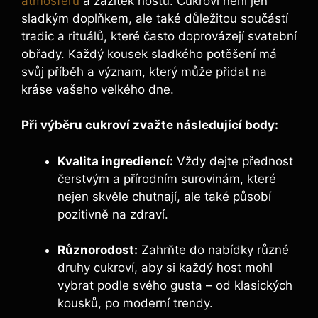
atmosféru
a zážitek hostů. Cukroví není jen
sladkým doplňkem, ale také důležitou součástí
tradic a rituálů, které často doprovázejí svatební
obřady. Každý kousek sladkého potěšení má
svůj příběh a význam, který může přidat na
kráse vašeho velkého dne.
Při výběru cukroví zvažte následující body:
Kvalita ingrediencí:
Vždy dejte přednost
čerstvým a přírodním surovinám, které
nejen skvěle chutnají, ale také působí
pozitivně na zdraví.
Různorodost:
Zahrňte do nabídky různé
druhy cukroví, aby si každý host mohl
vybrat podle svého gusta – od klasických
kousků, po moderní trendy.