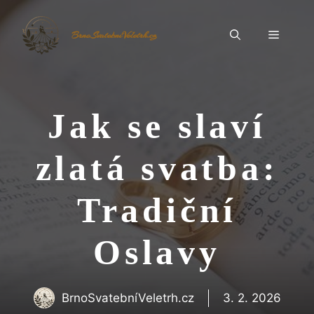
Přeskočit
na
Menu
BrnoSvatebníVeletrh.cz
obsah
Jak se slaví
zlatá svatba:
Tradiční
Oslavy
BrnoSvatebníVeletrh.cz
3. 2. 2026