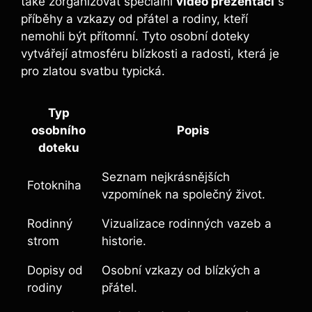
také zorganizovat speciální
video prezentaci
s
příběhy a vzkazy od přátel a rodiny, kteří
nemohli být přítomní. Tyto osobní doteky
vytvářejí atmosféru blízkosti a radosti, která je
pro zlatou svatbu typická.
Typ
osobního
Popis
doteku
Seznam nejkrásnějších
Fotokniha
vzpomínek na společný život.
Rodinný
Vizualizace rodinných vazeb a
strom
historie.
Dopisy od
Osobní vzkazy od blízkých a
rodiny
přátel.