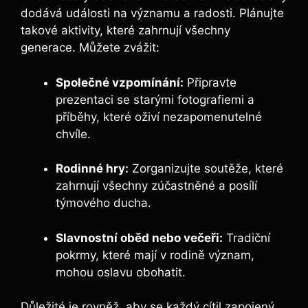
dodává události na významu a radosti. Plánujte
takové aktivity, které zahrnují všechny
generace. Můžete zvážit:
Společné vzpomínání:
Připravte
prezentaci se starými fotografiemi a
příběhy, které oživí nezapomenutelné
chvíle.
Rodinné hry:
Zorganizujte soutěže, které
zahrnují všechny zúčastněné a posílí
týmového ducha.
Slavnostní oběd nebo večeři:
Tradiční
pokrmy, které mají v rodině význam,
mohou oslavu obohatit.
Důležité je rovněž, aby se každý cítil zapojený.