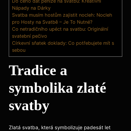
Do čeho dát peníze na svatbu: Kreativní
Nápady na Dárky
Svatba musím hostům zajistit nocleh: Nocleh
pro Hosty na Svatbě – Je To Nutné?
Co netradičního upéct na svatbu: Originální
svatební pečivo
Církevní sňatek doklady: Co potřebujete mít s
sebou
Tradice a
symbolika zlaté
svatby
Zlatá svatba, která symbolizuje padesát let