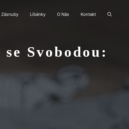
Zásnuby
Líbánky
O Nás
Kontakt
 se Svobodou: