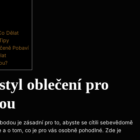
Co Dělat
Tipy
učeně Pobaví
lat
ou?
styl oblečení pro
dou
bodou je zásadní pro to, abyste se cítili sebevědomě
 a o tom, co je pro vás osobně pohodlné. Zde je