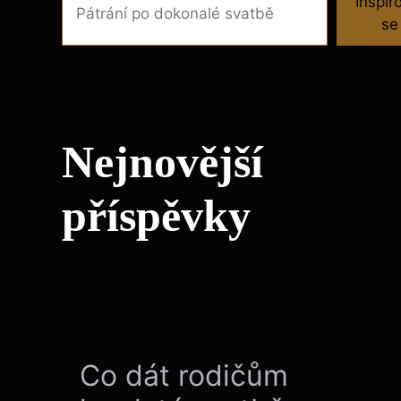
Inspir
se
Nejnovější
příspěvky
Co dát rodičům