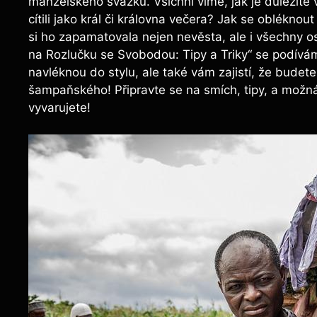
manželského svazku. Všichni víme, jak je důležité v
cítili jako král či královna večera? Jak se obléknou
si ho zapamatovala nejen nevěsta, ale i všechny 
na Rozlučku se Svobodou: Tipy a Triky“ se podívám
navléknou do stylu, ale také vám zajistí, že budete
šampaňského! Připravte se na smích, tipy, a možná
vyvarujete!