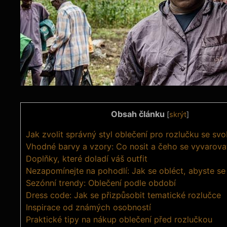
Obsah článku
[
skrýt
]
Jak zvolit správný styl oblečení pro rozlučku se s
Vhodné barvy a vzory: Co nosit a čeho se vyvarova
Doplňky, které doladí váš outfit
Nezapomínejte na pohodlí: Jak se obléct, abyste se c
Sezónní trendy: Oblečení podle období
Dress code: Jak se přizpůsobit tematické rozlučce
Inspirace od známých osobností
Praktické tipy na nákup oblečení před rozlučkou