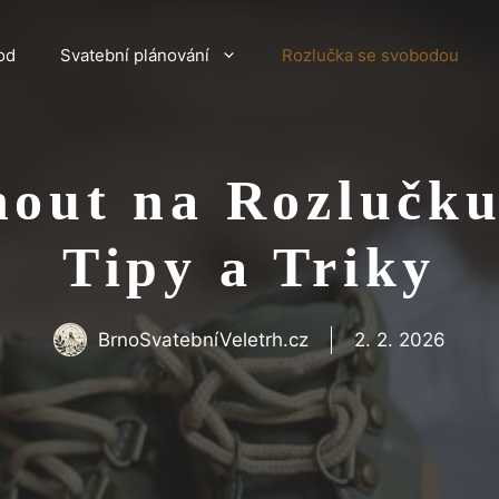
od
Svatební plánování
Rozlučka se svobodou
nout na Rozlučku
Tipy a Triky
BrnoSvatebníVeletrh.cz
2. 2. 2026