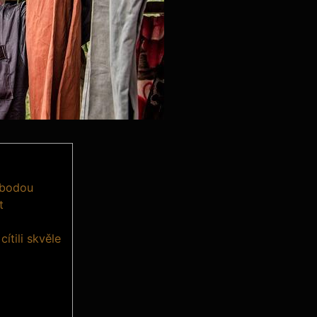
vobodou
t
ítili skvěle