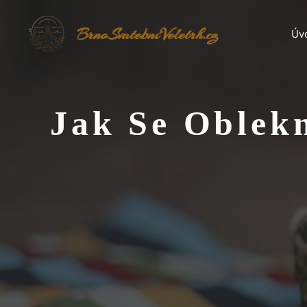
Přeskočit
na
BrnoSvatebníVeletrh.cz
Úv
obsah
Jak Se Oblek