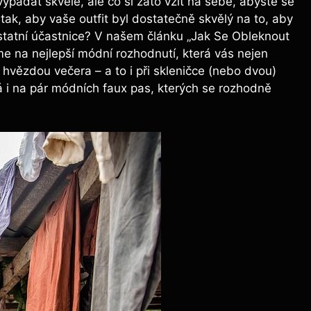
ypadat skvěle, ale co si zato vzít na sebe, abyste se
t tak, aby vaše outfit byl dostatečně skvělý na to, aby
ostatní účastnice? V našem článku „Jak Se Obleknout
e na nejlepší módní rozhodnutí, která vás nejen
 hvězdou večera – a to i při skleničce (nebo dvou)
 i na pár módních faux pas, kterých se rozhodně