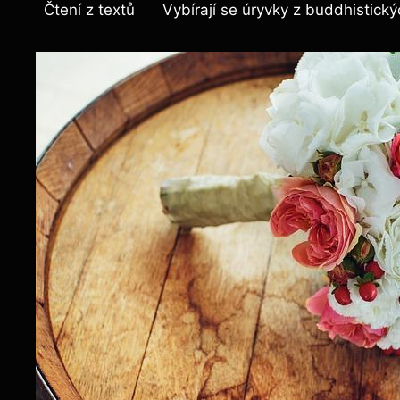
Čtení z textů
Vybírají se úryvky z buddhistickýc