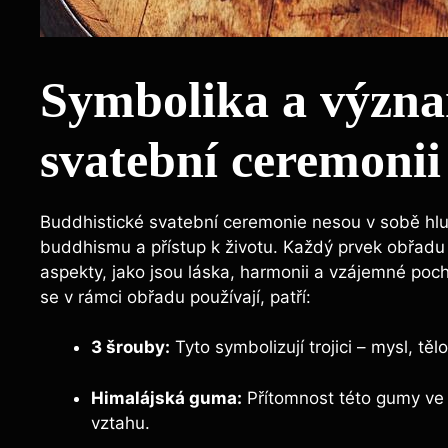
Symbolika a význa
svatební ceremonii
Buddhistické svatební ceremonie nesou v sobě hl
buddhismu a přístup k životu. Každý prvek obřadu j
aspekty, jako jsou láska, harmonii a vzájemné poch
se v rámci obřadu používají, patří:
3 šrouby:
Tyto symbolizují trojici – mysl, tě
Himalájská guma:
Přítomnost této gumy ve 
vztahu.