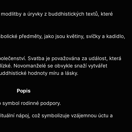
modlitby a úryvky z buddhistických textů, které
olické předměty, jako jsou květiny, svíčky a kadidlo,
olečenství. Svatba je považována za událost, která
a blízké. Novomanželé se obvykle snaží vytvářet
uddhistické hodnoty míru a lásky.
Popis
o symbol rodinné podpory.
ituální nápoj, což symbolizuje vzájemnou úctu a