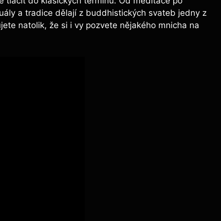
 se tlačit do klasických termínů. Od meditace po
uály a tradice dělají z buddhistických svateb jedny z
ujete natolik, že si i vy pozvete nějakého mnicha na