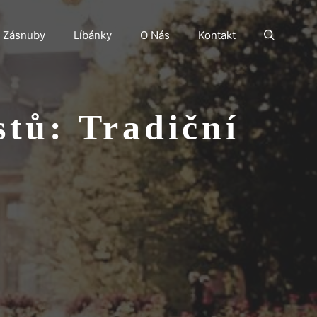
Zásnuby
Líbánky
O Nás
Kontakt
stů: Tradiční