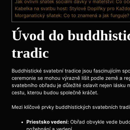
Jak ovlivní sňatek sociální dávky v mateřství: Co o
Kabelka na svatbu host: Stylové Doplňky pro Každou
Morganatický sňatek: Co to znamená a jak funguje?
Úvod do buddhisti
tradic
Buddhistické svatební tradice jsou fascinujícím sp
ceremonie se mohou výrazně lišit podle země a reg
svatebního obřadu je důležité oslavit nejen lásku 
cestu, kterou budou společně kráčet.
Mezi klíčové prvky buddhistických svatebních tradic
Priestsko vedení:
Obřad obvykle vede buddh
požehnání a vedení.