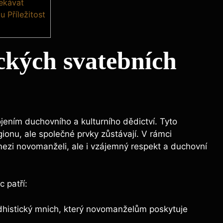
čekávat
 Příležitost
ckých svatebních
ojením duchovního a kulturního dědictví. Tyto
ionu, ale společné prvky zůstávají. V rámci
mezi novomanželi, ale i vzájemný respekt a duchovní
 patří:
istický mnich, který novomanželům poskytuje