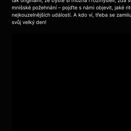
tak originální, že byste si možná i rozmysleli, zda
mnišské požehnání – pojďte s námi objevit, jaké rit
nejkouzelnějších událostí. A kdo ví, třeba se zamil
svůj velký den!