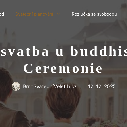
od
Svatební plánování
Rozlučka se svobodou
svatba u buddhi
Ceremonie
BrnoSvatebníVeletrh.cz
12. 12. 2025