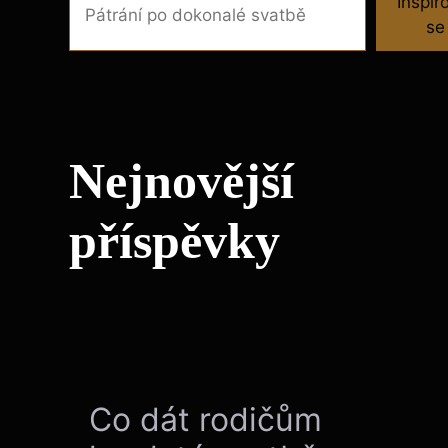
Inspir
se
Nejnovější
příspěvky
Co dát rodičům