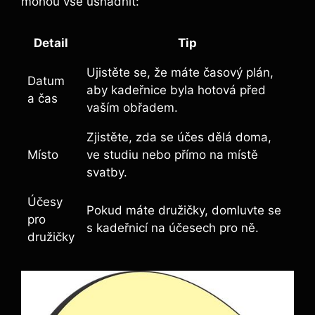
mohou vše usnadnit:
Detail
Tip
Ujistěte se, že máte časový plán,
Datum
aby kadeřnice byla hotová před
a čas
vaším obřadem.
Zjistěte,‌ zda se účes⁤ dělá doma,
Místo
ve studiu nebo přímo na místě
svatby.
Účesy
Pokud máte družičky, domluvte se
pro
s kadeřnicí⁣ na účesech pro⁣ ně.
družičky