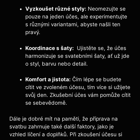
Vyzkoušet ‍různé ⁣styly:
Neomezujte se
pouze na jeden účes, ale experimentujte
s⁤ různými variantami, abyste našli ten
pravý.
Koordinace s šaty:
‌ Ujistěte se, že účes
harmonizuje se svatebními šaty, ať už jde
o styl, ‌barvu nebo detail.
Komfort a jistota:
Čím lépe se budete
cítit​ ve zvoleném účesu, ⁢tím více si užijete
svůj den. Zkušební účes vám​ pomůže cítit
se sebevědomě.
Dále je dobré mít na paměti, že příprava na
svatbu zahrnuje také další faktory, jako je
vzhled líčení a doplňků. Při zkoušení účesu si