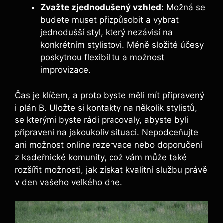
Zvažte zjednodušený vzhled:
Možná se
budete muset přizpůsobit a vybrat
jednodušší ‍styl, který nezávisí na
konkrétním stylistovi. Méně složité účesy
poskytnou flexibilitu a možnost
improvizace.
Čas je klíčem,​ a proto byste měli mít⁤ připravený
i plán B. Uložte si kontakty na několik stylistů,
se kterými byste rádi pracovaly, abyste byli
připraveni ‍na‌ jakoukoliv situaci. Nepodceňujte
ani možnost online rezervace nebo doporučení
z⁢ kadeřnické komunity, ⁣což vám ‍může‍ také
rozšířit možnosti, jak získat kvalitní službu právě
v den vašeho velkého dne.