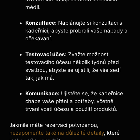
médií.
Konzultace:
Naplánujte si konzultaci s
kadeřnicí, abyste probrali vaše nápady a⁢
očekávání.
Testovací účes:
Zvažte možnost
testovacího účesu několik ⁢týdnů před
svatbou, ​abyste se ujistili, že vše sedí
tak, ⁤jak má.
Komunikace:
Ujistěte ⁢se,‌ že kadeřnice
chápe vaše přání a⁤ potřeby, včetně
trvanlivosti účesu a použití produktů.
Jakmile máte rezervaci potvrzenou,
nezapomeňte také na důležité detaily
, které