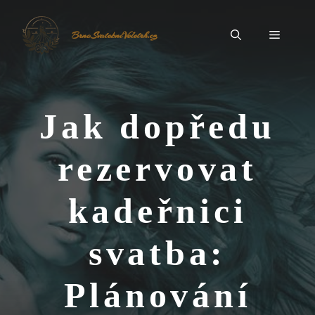
Přeskočit
na
Menu
BrnoSvatebníVeletrh.cz
obsah
Jak dopředu
rezervovat
kadeřnici
svatba:
Plánování