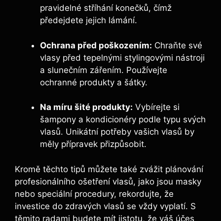
pravidelné stříhání konečků, čímž ​
předejdete jejich lámání.
Ochrana​ před poškozením:
Chraňte své
vlasy před tepelnými stylingovými nástroji
a ​slunečním zářením. Používejte‍
ochranné produkty a šátky.
Na míru šité produkty:
Vybírejte si
šampony a kondicionéry podle typu ‌svých
vlasů. Unikátní potřeby vašich vlasů by
měly přípravek přizpůsobit.
Kromě těchto tipů můžete také zvážit plánování
profesionálního ošetření vlasů, jako jsou masky
nebo speciální procedury, rekordujte, že
investice do zdravých vlasů se vždy vyplatí. S
⁣těmito radami budete ‍mít jistotu, že váš účes