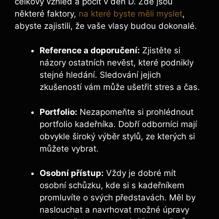
celkový vzhled a pocit v den‌ D. Zde jsou
některé faktory, ​
na které byste měli myslet
,
abyste zajistili, že vaše vlasy budou dokonalé.
Reference a doporučení:
Zjistěte si
názory ostatních nevěst, které podnikly
stejné hledání. Sledování jejich
zkušeností vám může ⁣ušetřit stres a čas.
Portfolio:
Nezapomeňte si prohlédnout
portfolio kadeřníka. Dobří odborníci mají
obvykle široký výběr stylů,⁤ ze kterých si
můžete⁢ vybrat.
Osobní přístup:
Vždy je dobré mít
osobní schůzku, kde si s kadeřníkem
promluvíte o svých představách. Měl by
naslouchat a ⁤navrhovat možné úpravy