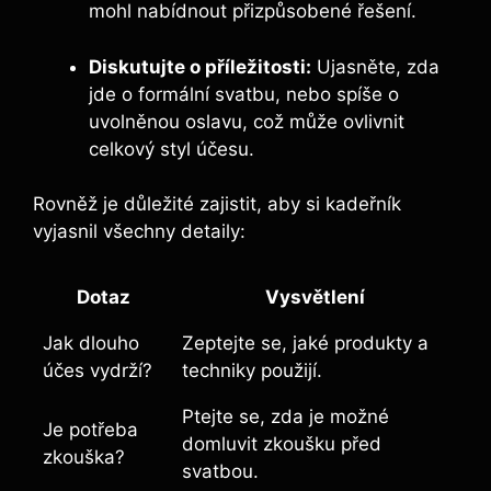
mohl nabídnout přizpůsobené řešení.
Diskutujte⁣ o příležitosti:
Ujasněte, zda
jde o formální svatbu, ⁣nebo spíše o
uvolněnou oslavu, což může ovlivnit
celkový styl účesu.
Rovněž je důležité zajistit, aby si kadeřník
vyjasnil⁣ všechny detaily:
Dotaz
Vysvětlení
Jak dlouho ​
Zeptejte‍ se, jaké produkty ⁤a
účes vydrží?
techniky použijí.
Ptejte se, zda je možné
Je⁤ potřeba
domluvit zkoušku před
zkouška?
svatbou.