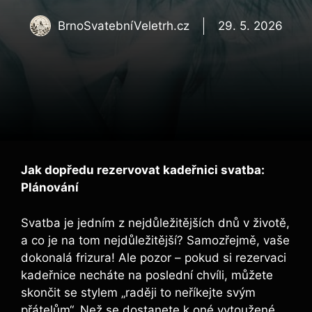
BrnoSvatebníVeletrh.cz
29. 5. 2026
Jak dopředu rezervovat kadeřnici svatba:
Plánování
Svatba je ⁣jedním z⁤ nejdůležitějších dnů v životě,
a co je na⁣ tom nejdůležitější? Samozřejmě, vaše
dokonalá frizura!‌ Ale pozor – pokud si ⁤rezervaci
kadeřnice necháte na​ poslední chvíli, můžete
skončit se stylem „raději to neříkejte svým
přátelům“. Než se dostanete ⁢k oné vytoužené