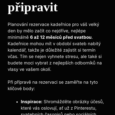
připravit
Planování rezervace kadeřnice pro váš velký
den by mělo začít co ‍nejdříve, nejlépe
minimálně
6 až 12 měsíců před svatbou
.
Kadeřnice mohou mít v období svateb nabitý
kalendář, takže je důležité zajistit si termín
včas.⁤ Tím se​ nejen vyhnete stresu, ale také si
budete ​moci vybrat z⁤ nejlepších odborníků na
vlasy ve‍ vašem okolí.
Při přípravě na⁤ rezervaci se zaměřte‍ na tyto
klíčové body:
Inspirace:
Shromážděte‍ obrázky​ účesů,
které vás oslovují, ať už z Pinterestu,
svatebních časopisů nebo sociálních