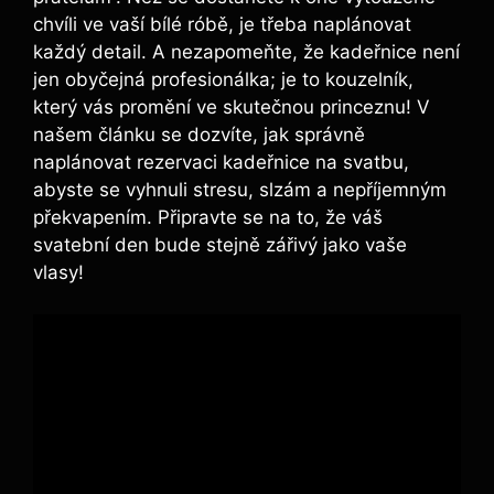
‌chvíli ve vaší bílé róbě, je třeba naplánovat
‌každý detail. A nezapomeňte, že kadeřnice‍ není
jen obyčejná ‍profesionálka; je to kouzelník,
který vás promění ve ⁣skutečnou princeznu! V
našem článku⁤ se dozvíte, jak správně
naplánovat rezervaci kadeřnice na svatbu,
abyste se vyhnuli stresu, slzám a nepříjemným
překvapením. Připravte se na to, že ​váš
svatební den bude stejně zářivý jako vaše
vlasy!