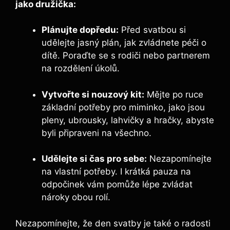
jako družička:
Plánujte dopředu:
Před ⁢svatbou si
udělejte jasný plán, jak zvládnete ⁢péči o
dítě.⁤ Poraďte se s⁤ rodiči‍ nebo ​partnerem
na rozdělení úkolů.
Vytvořte si ⁣nouzový‍ kit:
Mějte po ruce
základní potřeby pro‍ miminko, jako ‍jsou
pleny, ubrousky, lahvičky a hračky, abyste
‍byli⁢ připraveni⁤ na všechno.
Udělejte si čas pro sebe:
Nezapomínejte
na vlastní​ potřeby. I krátká pauza na
odpočinek vám pomůže lépe ⁤zvládat⁤
nároky obou⁤ rolí.
Nezapomínejte, že den svatby je⁣ také o‌ radosti