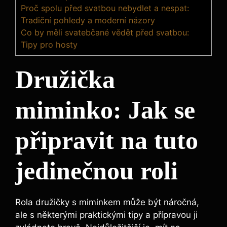
Proč spolu před svatbou nebydlet a nespat:
Tradiční pohledy a moderní názory
Co by měli svatebčané vědět před svatbou:
Tipy pro hosty
Družička
miminko:​ Jak se
připravit‌ na tuto
jedinečnou roli
Rola družičky⁣ s miminkem může být ⁤náročná,
‌ale‍ s⁢ některými praktickými tipy a⁣ přípravou ji