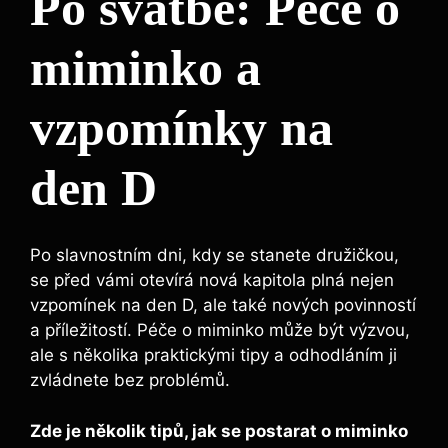
Po svatbě: Péče o
miminko a
vzpomínky⁢ na
den D
Po slavnostním dni, kdy se stanete družičkou,
se před vámi otevírá nová ⁣kapitola​ plná nejen
vzpomínek na⁤ den ⁤D, ​ale také nových ⁤povinností
a⁤ příležitostí.⁣ Péče o miminko ‌může být výzvou,
ale ⁢s‍ několika praktickými tipy a odhodláním ji⁤
zvládnete bez problémů.
Zde ​je několik tipů, jak ​se postarat o ⁤miminko