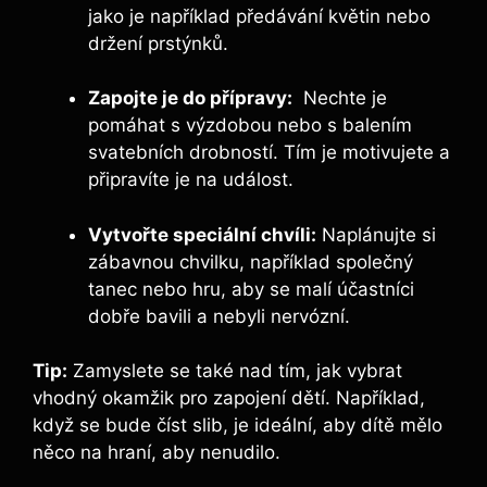
jako je například ‍předávání květin⁤ nebo
držení prstýnků.
Zapojte je⁣ do⁤ přípravy:
‌ Nechte je
⁤pomáhat s výzdobou⁤ nebo s balením
svatebních‌ drobností. Tím je motivujete​ a
připravíte je na⁤ událost.
Vytvořte⁣ speciální​ chvíli:
Naplánujte si
zábavnou chvilku, například společný
tanec nebo hru, aby se malí účastníci
dobře bavili a⁢ nebyli nervózní.
Tip:
Zamyslete⁢ se také nad tím, jak vybrat
vhodný okamžik pro‍ zapojení dětí. Například,
když⁢ se bude‌ číst slib,⁣ je ideální, aby dítě mělo
něco na hraní, aby nenudilo.