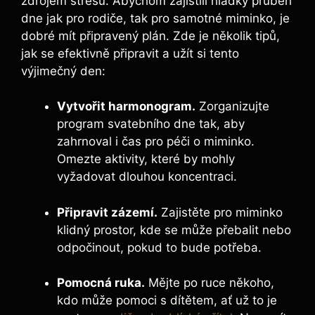
zdrojem stresu.⁣ Abychom ⁢zajistili hladký průběh
dne jak pro rodiče,⁢ tak pro ⁣samotné miminko, ‍je
dobré mít⁣ připravený plán. ‌Zde je několik tipů,
jak ​se efektivně připravit ⁤a užít si tento
‌výjimečný den:
Vytvořit harmonogram.
Zorganizujte
program svatebního‍ dne⁢ tak, aby​
zahrnoval i čas pro péči o miminko.
Omezte aktivity, které ⁤by‍ mohly
vyžadovat ⁣dlouhou koncentraci.
Připravit zázemí.
Zajistěte pro ‌miminko
⁢klidný prostor, kde⁤ se‍ může přebalit nebo
odpočinout, pokud to bude potřeba.
Pomocná ruka.
Mějte po ⁢ruce někoho,
kdo může ⁢pomoci‌ s ⁤dítětem, ⁢ať už to ⁢je