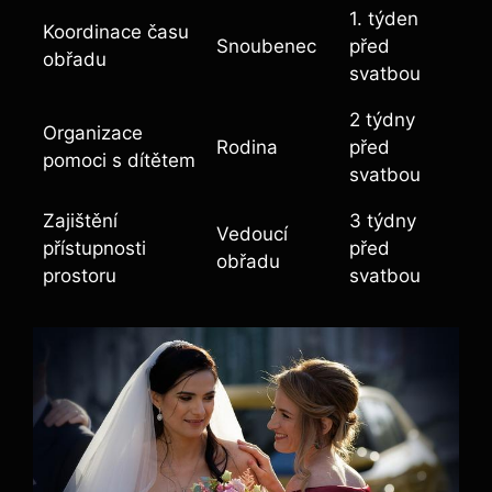
1. týden
Koordinace času
Snoubenec
⁤před
obřadu
svatbou
2 týdny
Organizace
Rodina
před
pomoci s ⁤dítětem
svatbou
Zajištění
3⁣ týdny
Vedoucí
přístupnosti
⁤před
obřadu
prostoru
svatbou