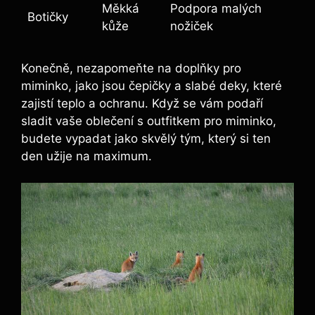
Měkká
Podpora malých
Botičky
kůže
nožiček
Konečně,‌ nezapomeňte na ⁣doplňky pro
miminko, ⁢jako jsou‍ čepičky‍ a slabé deky,‍ které
zajistí teplo a ochranu. Když se ​vám​ podaří
sladit vaše oblečení⁣ s outfitkem pro miminko,
budete vypadat jako skvělý ‌tým,⁤ který si‌ ten
den užije​ na maximum.