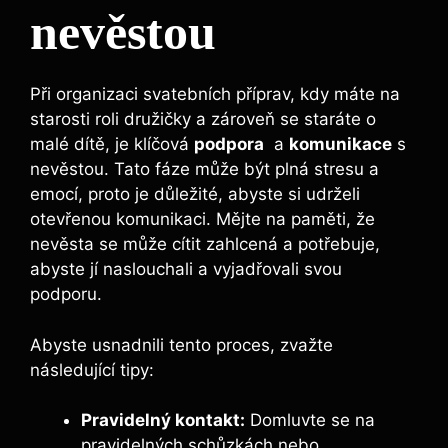
‌nevěstou
Při organizaci svatebních‌ příprav, kdy máte ‌na
starosti roli družičky a zároveň se⁣ staráte o
malé dítě, je klíčová
podpora
​ a
komunikace
s
nevěstou. Tato ⁢fáze může ‌být plná stresu a
emocí, proto je důležité,⁤ abyste si udrželi
otevřenou komunikaci. Mějte na paměti, ⁣že
nevěsta se může cítit zahlcená ‍a potřebuje,
abyste jí naslouchali‍ a vyjadřovali svou‍
podporu.
Abyste usnadnili tento proces, zvažte⁤
následující tipy:
Pravidelný kontakt:
Domluvte se na
pravidelných schůzkách⁤ nebo