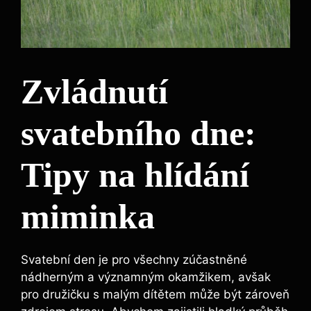
Zvládnutí​
svatebního ‌dne:
Tipy na hlídání
miminka
Svatební den⁣ je‍ pro všechny zúčastněné
⁤nádherným‍ a významným okamžikem, avšak
pro družičku‌ s malým dítětem může být zároveň