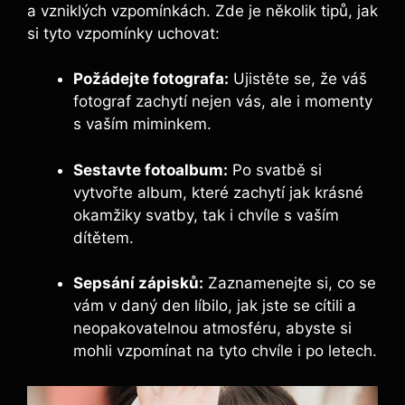
a vzniklých vzpomínkách. Zde je několik⁢ tipů, jak
si tyto vzpomínky⁣ uchovat:
Požádejte fotografa:
Ujistěte se, že ⁣váš
fotograf zachytí nejen vás, ale⁤ i​ momenty
s vaším ⁣miminkem.
Sestavte fotoalbum:
Po svatbě ‌si
vytvořte album, které zachytí⁤ jak krásné
⁢okamžiky svatby, tak i⁤ chvíle ​s vaším
dítětem.
Sepsání zápisků:
Zaznamenejte si, ‍co se
⁢vám v⁤ daný⁤ den líbilo, jak jste se cítili a
neopakovatelnou atmosféru, abyste si
mohli vzpomínat na⁣ tyto chvíle i po letech.