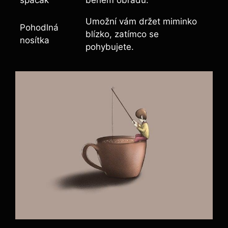
spacák
během obřadu.
Umožní vám držet miminko
Pohodlná
blízko, ​zatímco se
nosítka
pohybujete.