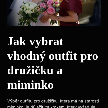
Jak vybrat
‌vhodný outfit⁣ pro
družičku ‍a
⁢miminko
Výběr outfitu pro družičku, která ‍má na starosti
miminko, je důležitým krokem, který⁢ vyžaduje‍