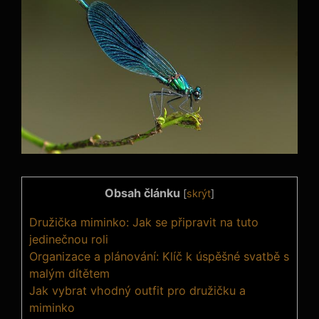
Obsah článku
[
skrýt
]
Družička miminko:​ Jak se připravit‌ na tuto
jedinečnou roli
Organizace a​ plánování: ⁤Klíč k úspěšné svatbě s
malým dítětem
Jak vybrat ‌vhodný outfit⁣ pro družičku ‍a
⁢miminko