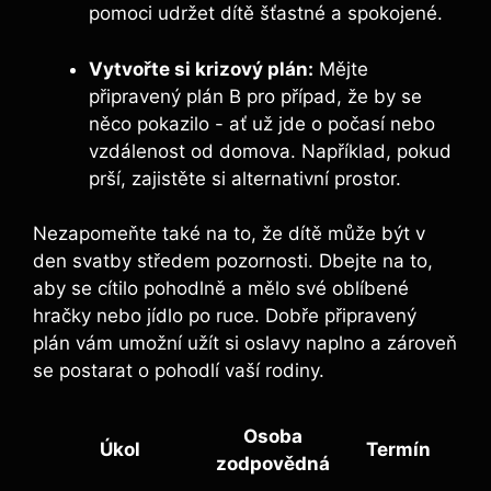
⁢pomoci udržet dítě šťastné a ​spokojené.
Vytvořte si krizový‌ plán:
Mějte
připravený plán B‌ pro⁣ případ, že by ​se
něco‍ pokazilo -‌ ať‍ už jde o​ počasí nebo
vzdálenost ⁤od ‌domova. ⁤Například, pokud
prší, zajistěte si alternativní prostor.
Nezapomeňte ⁤také​ na ⁤to,⁣ že dítě může být v
⁤den svatby středem⁢ pozornosti. Dbejte na to,
aby se cítilo pohodlně a mělo‌ své ⁢oblíbené
hračky ⁣nebo jídlo po ruce. Dobře‍ připravený​
plán‌ vám umožní ⁤užít si ‍oslavy naplno a zároveň
⁢se postarat o pohodlí vaší‌ rodiny.
Osoba
Úkol
Termín
zodpovědná