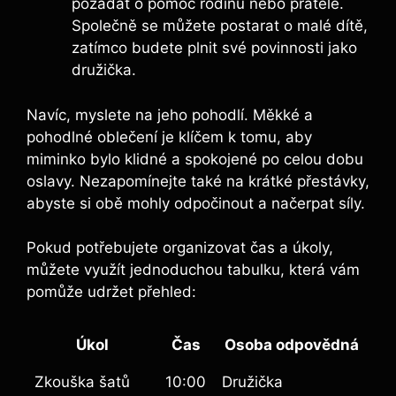
požádat o‍ pomoc rodinu nebo přátele.
Společně se⁣ můžete ⁣postarat o malé ⁢dítě,
zatímco budete plnit své⁤ povinnosti jako
družička.
Navíc, ⁢myslete na jeho pohodlí. Měkké a
pohodlné oblečení je klíčem k tomu, aby
miminko ⁣bylo klidné ⁢a spokojené po celou ⁤dobu
oslavy.‌ Nezapomínejte také ‌na krátké‌ přestávky,
abyste‍ si obě⁤ mohly odpočinout⁢ a načerpat síly.
Pokud ‌potřebujete organizovat ‍čas a úkoly,
můžete ​využít jednoduchou ⁤tabulku, která ​vám
pomůže udržet přehled:
Úkol
Čas
Osoba odpovědná
Zkouška šatů
10:00
Družička