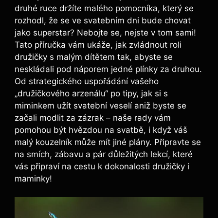
druhé​ ruce⁢ držíte malého​ pomocníka, který se
rozhodl, že se ve​ svatebním dni bude⁢ chovat
jako superstar?⁤ Nebojte se, nejste ⁣v tom ⁤sami!
Tato příručka ​vám ukáže,⁤ jak zvládnout roli
⁢družičky s malým dítětem tak, abyste se
neskládali pod náporem jedné plínky za druhou.
Od strategického‍ uspořádání vašeho
„družičkového arzenálu“ po tipy, jak si s
miminkem užít svatební veselí ​aniž⁤ byste se
začali modlit za zázrak – naše rady vám
pomohou být ⁣hvězdou na svatbě, ⁢i když ‌váš
malý kouzelník‍ může mít​ jiné ​plány. Připravte se
⁢na smích, zábavu ‍a pár důležitých​ lekcí,⁢ které
vás připraví‌ na cestu k ​dokonalosti družičky i⁢
maminky!