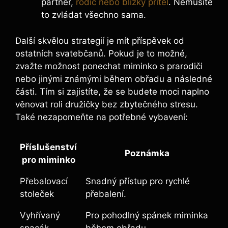
partner,
rodič nebo blízký přítel
. Nemusíte
to zvládat ‍všechno sama.
Další skvělou strategií je mít příspěvek ‍od
ostatních svatebčanů. Pokud ⁣je to možné,
zvažte ⁤možnost ponechat ⁣miminko s‌ prarodiči
nebo jinými známými během obřadu a následné
části. Tím si zajistíte, že se budete moci naplno​
věnovat roli družičky bez zbytečného stresu.
Také nezapomeňte na potřebné vybavení:
Příslušenství​
Poznámka
pro miminko
Přebalovací
Snadný přístup pro rychlé
⁢stoleček
přebalení.
Vyhřívaný
Pro pohodlný spánek miminka