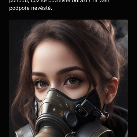
pohodu, což se ⁤pozitivně odrazí ‌i na vaší
podpoře nevěstě.