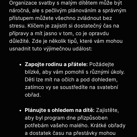
Organizace svatby s malým dítětem‌ může‌ být
⁣náročná, ale s pečlivým ⁣plánováním ⁤a správným
přístupem⁣ můžete‍ všechno zvládnout bez
stresu. Klíčem je zajistit si dostatečný čas ⁤na
přípravy a mít jasno v‍ tom, ⁣co je opravdu
důležité.‍ Zde je několik tipů, které vám ‌mohou
usnadnit tuto‌ výjimečnou ​událost:
Zapojte rodinu⁤ a přátele:
Požádejte
blízké, aby ‌vám ​pomohli s různými⁤ úkoly.
Děti⁣ lze ⁤mít na očích a pod dohledem,
zatímco vy ​se soustředíte⁣ na svatební
obřad.
Plánujte ‌s ohledem na⁤ dítě:
Zajistěte,​
aby byl program ⁢dne přizpůsoben
potřebám vašeho malého.​ Krátké⁢ obřady⁢
a dostatek času na přestávky mohou