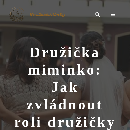
Přeskočit
na
Menu
BrnoSvatebníVeletrh.cz
obsah
Družička
miminko:
Jak
zvládnout
roli družičky