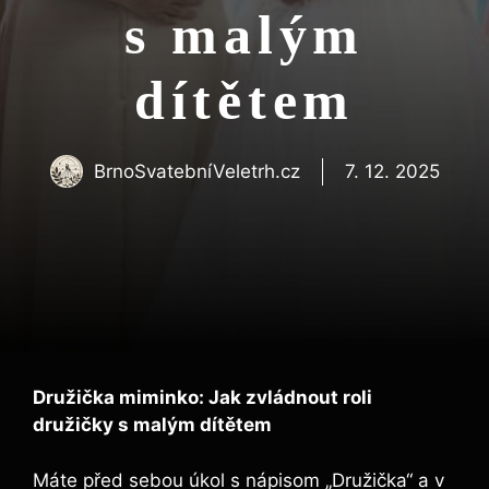
s malým
dítětem
BrnoSvatebníVeletrh.cz
7. 12. 2025
Družička miminko: ​Jak zvládnout roli
družičky s​ malým dítětem
Máte před‍ sebou úkol s ​nápisom⁣ „Družička“ ⁢a v