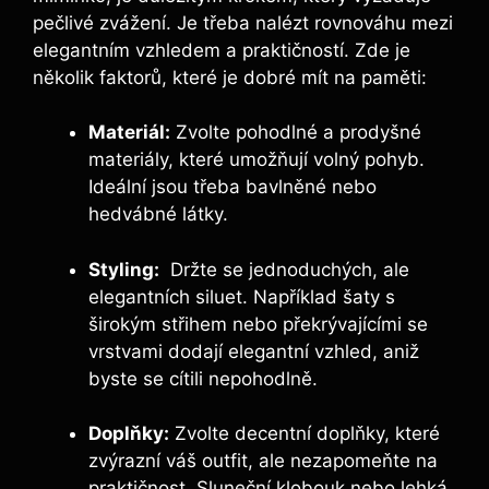
pečlivé ⁣zvážení. ‍Je ⁢třeba ​nalézt rovnováhu mezi
elegantním‌ vzhledem a praktičností. Zde je
několik faktorů, které je dobré‌ mít ‍na paměti:
Materiál:
Zvolte pohodlné a prodyšné
materiály, ​které umožňují volný⁢ pohyb.
Ideální jsou ⁣třeba bavlněné nebo​
hedvábné látky.
Styling:
‌ Držte se‌ jednoduchých, ​ale
‍elegantních ⁣siluet. ‌Například‌ šaty s
širokým střihem nebo překrývajícími‍ se
vrstvami dodají elegantní vzhled, aniž
⁢byste‍ se cítili​ nepohodlně.
Doplňky:
Zvolte decentní⁤ doplňky, které
zvýrazní váš ⁤outfit, ale nezapomeňte na
praktičnost. Sluneční klobouk nebo lehká