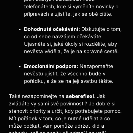
telefonátech, kde si⁢ vyměníte⁣ novinky o
přípravách a zjistíte, jak se obě ‌cítíte.
Dohodnutá očekávání:
Diskutujte o tom,
co‌ od sebe navzájem očekáváte.
Ujasněte si, ⁤jaké úkoly si rozdělíte, aby
nevěsta věděla, že je na správné cestě.
Emocionální‍ podpora:
Nezapomeňte
nevěstu ujistit, že všechno bude v
pořádku, a že se na její svatbu těšíte.
Také⁢ nezapomínejte na
sebereflexi
. Jak
zvládáte vy sami‍ své povinnosti? Je dobré si
stanovit ⁢priority⁣ a určit, kdy ⁢potřebujete ⁢pomoc.
Mít pořádek​ v tom, co je⁣ nutné udělat a co
může počkat, vám⁢ pomůže udržet klid a