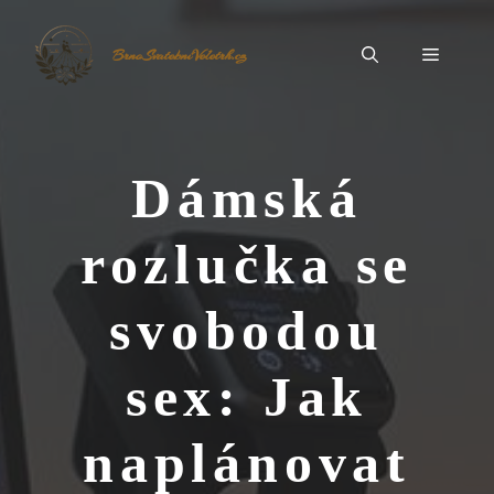
Přeskočit
na
Menu
BrnoSvatebníVeletrh.cz
obsah
Dámská
rozlučka se
svobodou
sex: Jak
naplánovat