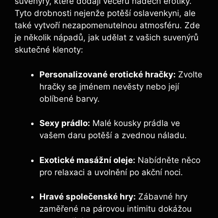
suvenýry, které dodají večeru nádech erotiky.
Tyto drobnosti nejenže potěší oslavenkyni, ale
také vytvoří nezapomenutelnou atmosféru. Zde
je několik nápadů, jak udělat z vašich suvenýrů
skutečné klenoty:
Personalizované erotické hračky:
Zvolte
hračky se jménem nevěsty nebo její
oblíbené barvy.
Sexy prádlo:
Malé kousky prádla ve
vašem daru potěší a zvednou náladu.
Exotické masážní oleje:
Nabídněte něco
pro relaxaci a uvolnění po akční noci.
Hravé společenské hry:
Zábavné hry
zaměřené na párovou intimitu dokážou