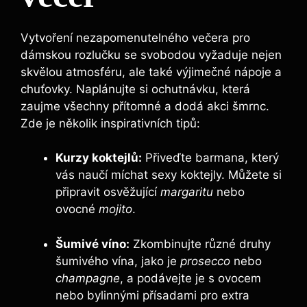
Vytvoření nezapomenutelného večera pro
dámskou rozlučku se svobodou vyžaduje nejen
skvělou atmosféru, ale také výjimečné nápoje a
chuťovky. Naplánujte si ochutnávku, která
zaujme všechny přítomné a dodá akci šmrnc.
Zde je několik inspirativních tipů:
Kurzy koktejlů:
Přiveďte barmana, který
vás naučí míchat sexy koktejly. Můžete si
připravit osvěžující
margaritu
nebo
ovocné
mojito
.
Šumivé víno:
Zkombinujte různé druhy
šumivého vína, jako je
prosecco
nebo
champagne
, a podávejte je s ovocem
nebo bylinnými přísadami pro extra