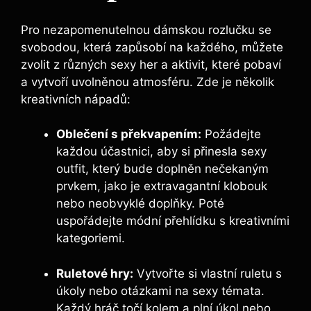
Pro nezapomenutelnou dámskou rozlučku se
svobodou, která zapůsobí na každého, můžete
zvolit z různých sexy her a aktivit, které pobaví
a vytvoří uvolněnou atmosféru. Zde je několik
kreativních nápadů:
Oblečení s překvapením:
Požádejte
každou účastnici, aby si přinesla sexy
outfit, který bude doplněn nečekaným
prvkem, jako je extravagantní klobouk
nebo neobvyklé doplňky. Poté
uspořádejte módní přehlídku s kreativními
kategoriemi.
Ruletové hry:
Vytvořte si vlastní ruletu s
úkoly nebo otázkami na sexy témata.
Každý hráč točí kolem a plní úkol nebo