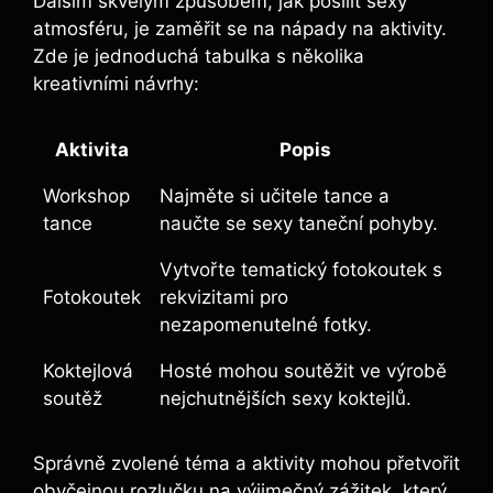
Dalším skvělým způsobem, jak posílit sexy
atmosféru, je zaměřit se na nápady na aktivity.
Zde je jednoduchá tabulka s několika
kreativními návrhy:
Aktivita
Popis
Workshop
Najměte si učitele tance a
tance
naučte se sexy taneční pohyby.
Vytvořte tematický fotokoutek s
Fotokoutek
rekvizitami pro
nezapomenutelné fotky.
Koktejlová
Hosté mohou soutěžit ve výrobě
soutěž
nejchutnějších sexy koktejlů.
Správně zvolené téma a aktivity mohou přetvořit
obyčejnou rozlučku na výjimečný zážitek, který