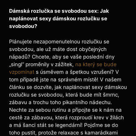
Dámská rozlučka se svobodou sex: Jak
naplánovat sexy dámskou rozlučku se
svobodou?
Plánujete nezapomenutelnou rozlučku se
svobodou, ale už máte dost obyčejných
nápadů? Chcete, aby se vaše poslední dny
„singl“ proměnily v zážitek,
na který se bude
vzpomínat
s úsměvem a špetkou vzrušení? V
tom případě jste na správném místě! V našem
článku se dozvíte, jak naplánovat sexy dámskou
rozlučku se svobodou, která bude mít šmrnc,
zábavu a trochu toho pikantního nádechu.
Nechte za sebou rutinu a připojte se k nám na
cestě za zábavou, která rozproudí krev v žilách
a má šanci stát se legendární! Pojďme se do
toho pustit, protože relaxace s kamarádkami