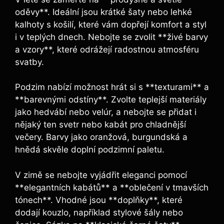
oděvy**. Ideální jsou krátké šaty nebo lehké
kalhoty s košilí, které vám dopřejí komfort a styl
i v teplých dnech. Nebojte se zvolit **živé barvy
a vzory**, které odrážejí radostnou atmosféru
svatby.
Podzim nabízí možnost hrát si s **texturami** a
**barevnými odstíny**. Zvolte teplejší materiály
jako hedvábí nebo velúr, a nebojte se přidat i
nějaký ten svetr nebo kabát pro chladnější
večery. Barvy jako oranžová, burgundská a
hnědá skvěle doplní podzimní paletu.
V zimě se nebojte vyjádřit eleganci pomocí
**elegantních kabátů** a **oblečení v tmavších
tónech**. Vhodné jsou **doplňky**, které
dodají kouzlo, například stylové šály nebo