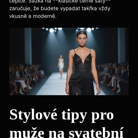
čepice. Sázka na **klasické černé šaty**
zaručuje, že budete vypadat takřka vždy
vkusně a moderně.
Stylové tipy pro
muže na svatební