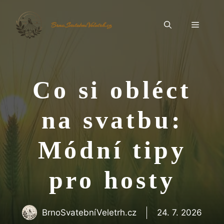
Přeskočit
na
Menu
BrnoSvatebníVeletrh.cz
obsah
Co si obléct
na svatbu:
Módní tipy
pro hosty
BrnoSvatebníVeletrh.cz
24. 7. 2026