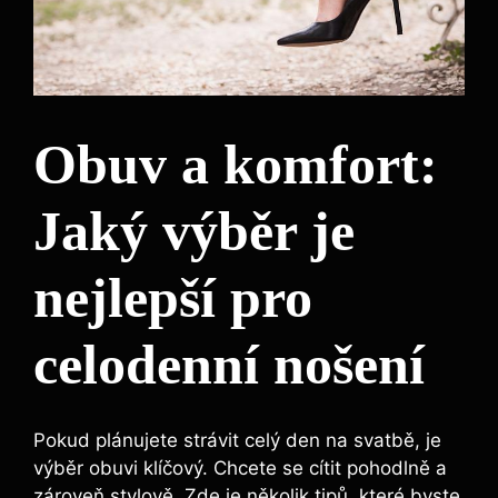
Obuv a komfort:
Jaký výběr je
nejlepší pro
celodenní nošení
Pokud plánujete strávit celý den na svatbě, je
výběr obuvi klíčový. Chcete se cítit pohodlně a
zároveň stylově. Zde je několik tipů, které byste