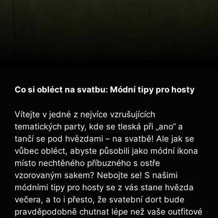
Co si obléct na svatbu: Módní tipy pro hosty
Vítejte v jedné z nejvíce vzrušujících
tematických party, kde se tleská při „ano“ a
tančí se pod hvězdami – na svatbě! Ale jak se
vůbec obléct, abyste působili jako módní ikona
místo nechtěného příbuzného s ostře
vzorovaným sakem? Nebojte se! S našimi
módními tipy pro hosty se z vás stane hvězda
večera, a to i přesto, že svatební dort bude
pravděpodobně chutnat lépe než vaše outfitové