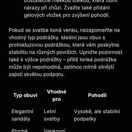
dostatečně měkkou stélkou, která tlumí
nárazy při chůzi. Zvažte také přidání
gelových vložek pro zvýšení pohodlí.
Pokud se svatba koná venku, nezapomeňte na
vhodný typ podrážky. Ideální jsou obuv s
protiskluzovou podrážkou, která vám poskytne
stabilitu na různých površích. Upriďte pozornost
také k výšce podrážky – příliš tenká podrážka
může být nepohodlná, zatímco mírně silnější
zajistí skvělou podporu.
Vhodné
Typ obuvi
Pohodlí
pro
Elegantní
Letní
Vysoké, ale stabilní
sandály
svatby
podpatky
Ploché
Venkovní