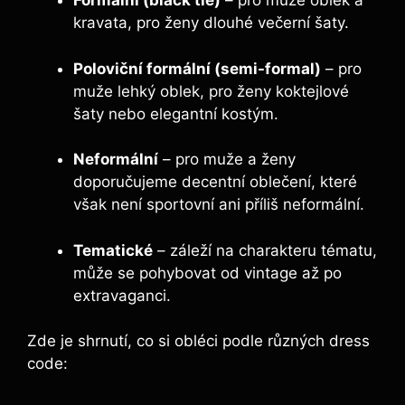
Formální (black tie)
– pro muže oblek a
kravata, pro ženy dlouhé večerní šaty.
Poloviční formální (semi-formal)
– pro
muže lehký oblek, pro ženy koktejlové
šaty nebo elegantní kostým.
Neformální
– pro muže a ženy
doporučujeme decentní oblečení, které
však není sportovní ani příliš neformální.
Tematické
– záleží na charakteru tématu,
může se pohybovat od vintage až po
extravaganci.
Zde je shrnutí, co si obléci podle různých dress
code: