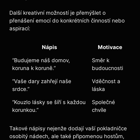
Další kreativní možností je přemýšlet o
přenášení emocí do konkrétních činností nebo
aspirací:
Nápis
Motivace
“Budujeme náš domov,
Směr k
koruna k koruně.”
budoucnosti
“Vaše dary zahřejí naše
Vděčnost a
srdce.”
láska
“Kouzlo lásky se šíří s každou
Společné
korunkou.”
chvíle
Takové nápisy nejenže dodají vaší pokladničce
osobitý nádech, ale také připomenou hostům,