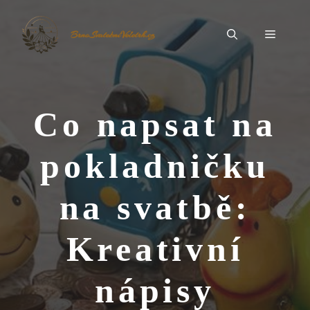
Přeskočit
na
Menu
BrnoSvatebníVeletrh.cz
obsah
Co napsat na
pokladničku
na svatbě:
Kreativní
nápisy