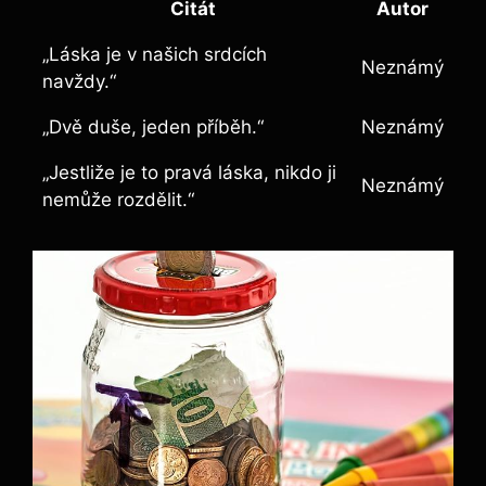
Citát
Autor
„Láska je v našich srdcích
Neznámý
navždy.“
„Dvě duše, jeden příběh.“
Neznámý
„Jestliže je to pravá láska, nikdo ji
Neznámý
nemůže rozdělit.“