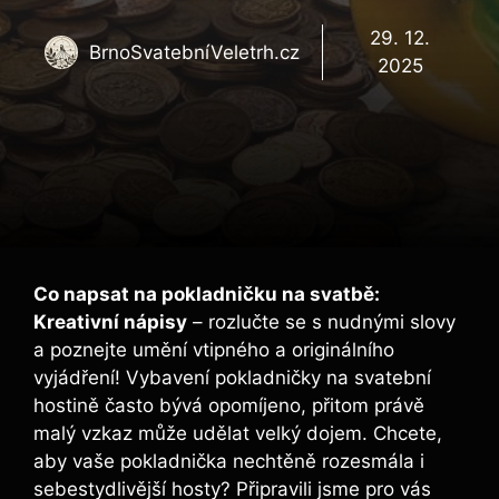
29. 12.
BrnoSvatebníVeletrh.cz
2025
Co napsat na pokladničku na svatbě:
Kreativní nápisy
– rozlučte se s nudnými slovy
a poznejte umění vtipného a originálního
vyjádření! Vybavení pokladničky na svatební
hostině často bývá opomíjeno, přitom právě
malý vzkaz může udělat velký dojem. Chcete,
aby vaše pokladnička nechtěně rozesmála i
sebestydlivější hosty? Připravili jsme pro vás