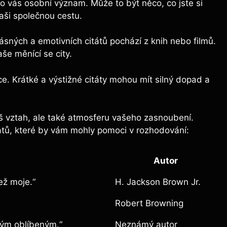
ro vás osobní význam. Může to být něco, co jste si
vaši společnou cestu.
sných a emotivních citátů pochází z knih nebo filmů.
aše měnící se city.
e. Krátké a výstižné citáty mohou mít silný dopad a
š vztah, ale také atmosferu vašeho zasnoubení.
itátů, které by vám mohly pomoci v rozhodování:
Autor
než moje.“
H. Jackson Brown Jr.
Robert Browning
 mým oblíbeným.“
Neznámý autor