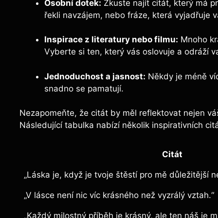
Osobní dotek:
Zkuste najít citát, který má p
řekli navzájem, nebo fráze, která vyjadřuje 
Inspirace z literatury nebo filmu:
Mnoho krá
Vyberte si ten, který vás oslovuje a odráží v
Jednoduchost a jasnost:
Někdy je méně víc
snadno se pamatují.
Nezapomeňte, že citát by měl reflektovat nejen vá
Následující tabulka nabízí několik inspirativních c
Citát
„Láska je, když je tvoje štěstí pro mě důležitější 
„V lásce není nic víc krásného než vyzrálý vztah.“
„Každý milostný příběh je krásný, ale ten náš je