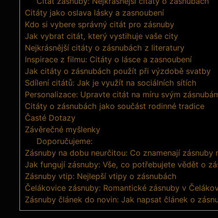
Citát zásnuby: Nejkrásnější citáty o zásnubách
Citáty jako oslava lásky a zasnoubení
Kdo si vybere správný citát pro zásnuby
Jak vybrat citát, který vystihuje vaše city
Nejkrásnější citáty o zásnubách z literatury
Inspirace z filmu: Citáty o lásce a zasnoubení
Jak citáty o zásnubách použít při výzdobě svatby
Sdílení citátů: Jak je využít na sociálních sítích
Personalizace: Upravte citát na míru svým zásnubá
Citáty o zásnubách jako součást rodinné tradice
Časté Dotazy
Závěrečné myšlenky
Doporučujeme:
Zásnuby na dobu neurčitou: Co znamenají zásnuby 
Jak fungují zásnuby: Vše, co potřebujete vědět o z
Zásnuby vtip: Nejlepší vtipy o zásnubách
Čelákovice zásnuby: Romantické zásnuby v Čelákov
Zásnuby článek do novin: Jak napsat článek o zásn