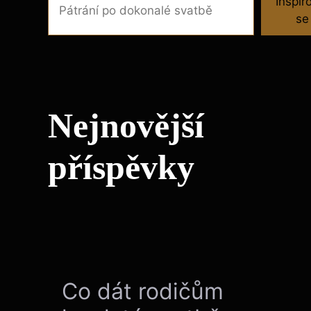
Inspir
se
Nejnovější
příspěvky
Co dát rodičům