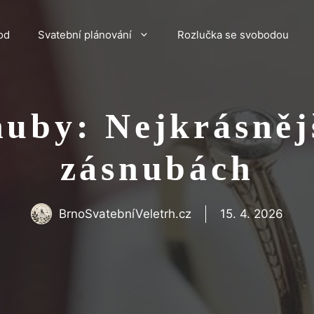
od
Svatební plánování
Rozlučka se svobodou
nuby: Nejkrásnějš
zásnubách
BrnoSvatebníVeletrh.cz
15. 4. 2026