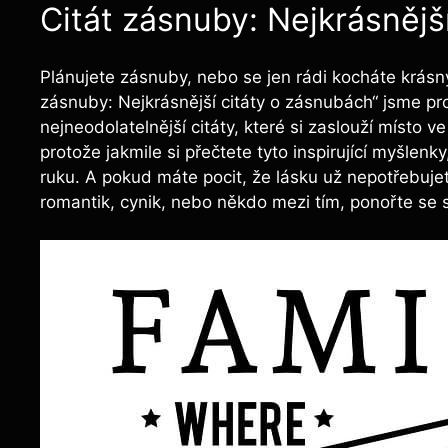
Citát zásnuby: Nejkrásnějš
Plánujete zásnuby, nebo se jen rádi kocháte krásný
zásnuby: Nejkrásnější citáty o zásnubách“ jsme pro 
nejneodolatelnější citáty, které si zaslouží místo 
protože jakmile si přečtete tyto inspirující myšlen
ruku. A pokud máte pocit, že lásku už nepotřebuje
romantik, cynik, nebo někdo mezi tím, ponořte se