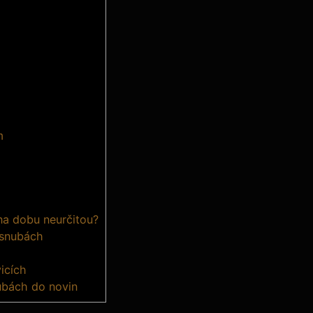
m
na dobu neurčitou?
ásnubách
icích
ubách do novin