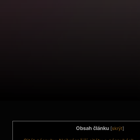
Obsah článku
[
skrýt
]