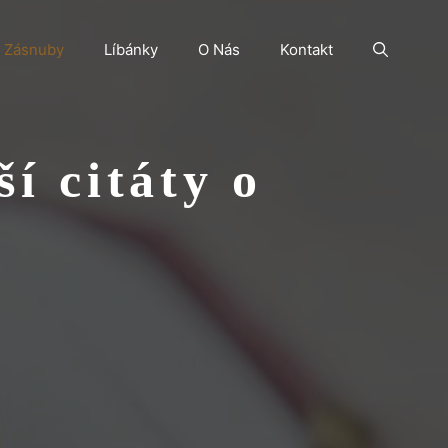
Zásnuby
Líbánky
O Nás
Kontakt
í citáty o