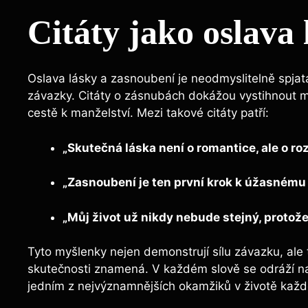
Citáty jako oslava
Oslava lásky a zasnoubení je neodmyslitelně spjata 
závazky. Citáty o zásnubách dokážou vystihnout m
cestě k manželství. Mezi takové citáty patří:
„Skutečná láska není o romantice, ale o r
„Zasnoubení je ten první krok k úžasnému
„Můj život už nikdy nebude stejný, protože
Tyto myšlenky nejen demonstrují sílu závazku, ale t
skutečnosti znamená. V každém slově se odráží na
jedním z nejvýznamnějších okamžiků v životě každ