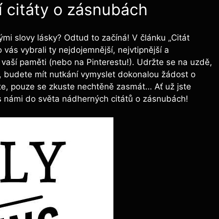
í citáty o zásnubách
mi slovy lásky? Odtud to začíná! V článku „Citát
vás vybrali ty nejdojemnější, nejvtipnější a
ve vaší paměti (nebo na Pinterestu!). Udržte se na uzdě,
ky, budete mít nutkání vymyslet dokonalou žádost o
te, pouze se zkuste nechtěně zasmát… Ať už jste
 s námi do světa nádherných citátů o zásnubách!