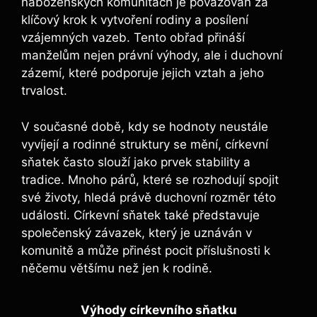
náboženských komunitách je považován za
klíčový krok k vytvoření rodiny a posílení
vzájemných vazeb. Tento obřad přináší
manželům nejen právní výhody, ale i duchovní
zázemí, které podporuje jejich vztah a jeho
trvalost.
V současné době, kdy se hodnoty neustále
vyvíjejí a rodinné struktury se mění, církevní
sňatek často slouží jako prvek stability a
tradice. Mnoho párů, které se rozhodují spojit
své životy, hledá právě duchovní rozměr této
události. Církevní sňatek také představuje
společenský závazek, který je uznáván v
komunitě a může přinést pocit příslušnosti k
něčemu většímu než jen k rodině.
Výhody církevního sňatku