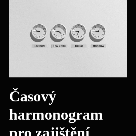
Časový
harmonogram
pro zajištění