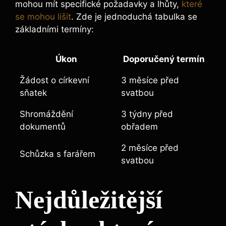
mohou mít specifické požadavky a lhůty,
které
se mohou lišit
. Zde je jednoduchá tabulka se
základními termíny:
Úkon
Doporučený termín
Žádost o církevní
3 měsíce před
sňatek
svatbou
Shromáždění
3 týdny před
dokumentů
obřadem
2 měsíce před
Schůzka s farářem
svatbou
Nejdůležitější