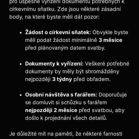
pro úspěšné vyřízení dokumentů potřebných k
církevnímu sňatku. Zde jsou některé zásadní
body, na které byste měli dát pozor:
Žádost o církevní sňatek:
Obvykle byste
měli podat žádost minimálně
3 měsíce
před plánovaným datem svatby.
Dokumenty k vyřízení:
Veškeré potřebné
dokumenty by měly být shromážděny
nejpozději
3 týdny
před obřadem.
Osobní návštěva s farářem:
Doporučuje
se domluvit si schůzku s farářem
nejpozději 2 měsíce
před svatbou, aby
došlo k projednání všech detailů.
Je důležité mít na paměti, že některé farnosti