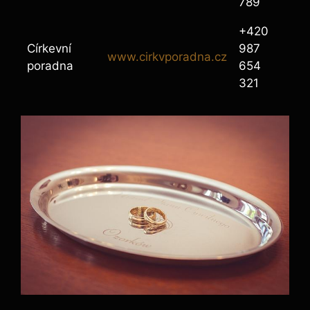
789
+420
Církevní
987
www.cirkvporadna.cz
poradna
654
321