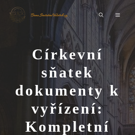
Přeskočit
na
Menu
BrnoSvatebníVeletrh.cz
obsah
Církevní
sňatek
dokumenty k
vyřízení:
Kompletní