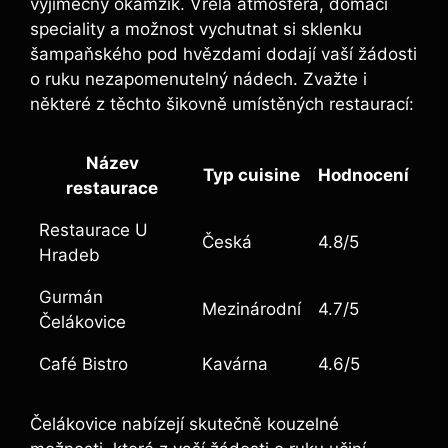
výjimečný okamžik. Vřelá atmosféra, domácí
speciality a možnost vychutnat si sklenku
šampaňského pod hvězdami dodají vaší žádosti
o ruku nezapomenutelný nádech. Zvažte i
některé z těchto šikovně umístěných restaurací:
Název
Typ cuisine
Hodnocení
restaurace
Restaurace U
Česká
4.8/5
Hradeb
Gurmán
Mezinárodní
4.7/5
Čelákovice
Café Bistro
Kavárna
4.6/5
Čelákovice nabízejí skutečně kouzelné