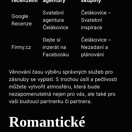
recenzemi
agentury
skupiny
Svatební
Čelákovice –
Google
agentura
Svatební
Recenze
Čelákovice
inspirace
Dejte si
Čelákovice –
Firmy.cz
inzerát na
Nezadaní a
Facebooku
plánování
Věnování času výběru správných služeb pro
zásnuby se vyplatí. S trochou úsilí a pečlivosti
můžete vytvořit atmosféru, která bude
nezapomenutelná nejen pro vás, ale také pro
vaši budoucí partnerku či partnera.
Romantické