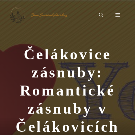
Přeskočit
na
Menu
BrnoSvatebníVeletrh.cz
obsah
Čelákovice
zásnuby:
Romantické
zásnuby v
Čelákovicích