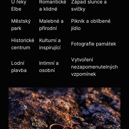
U řeky
Romantické
Západ slunce a
Elbe
a klidné
svíčky
Městský
Malebné a
Piknik a oblíbené
park
přírodní
jídlo
Historické
Kulturní a
Fotografie památek
centrum
inspirující
Vytvoření
Lodní
Intimní a
nezapomenutelných
plavba
osobní
vzpomínek