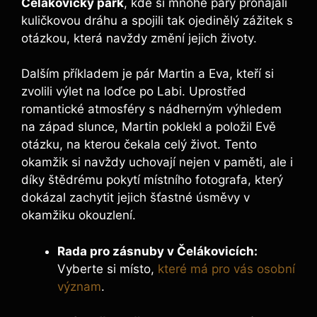
Čelákovický park
, kde si mnohé páry pronajali
kuličkovou dráhu a spojili tak ojedinělý zážitek s
otázkou, která navždy změní jejich životy.
Dalším příkladem je pár Martin a Eva, kteří si
zvolili výlet na loďce po Labi. Uprostřed
romantické atmosféry s nádherným výhledem
na západ slunce, Martin poklekl a položil Evě
otázku, na kterou čekala celý život. Tento
okamžik si navždy uchovají nejen v paměti, ale i
díky štědrému pokytí místního fotografa, který
dokázal zachytit jejich šťastné úsměvy v
okamžiku okouzlení.
Rada pro zásnuby v Čelákovicích:
Vyberte si místo,
které má pro vás osobní
význam
.