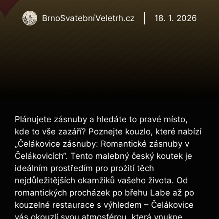
BrnoSvatebníVeletrh.cz
18. 1. 2026
Plánujete zásnuby a hledáte to pravé místo,
kde to vše zazáří? Poznejte kouzlo, které nabízí
„Čelákovice zásnuby: Romantické zásnuby v
Čelákovicích“. Tento malebný český koutek je
ideálním prostředím pro prožití těch
nejdůležitějších okamžiků vašeho života. Od
romantických procházek po břehu Labe až po
kouzelné restaurace s výhledem – Čelákovice
vás okouzlí svou atmosférou, která vnukne