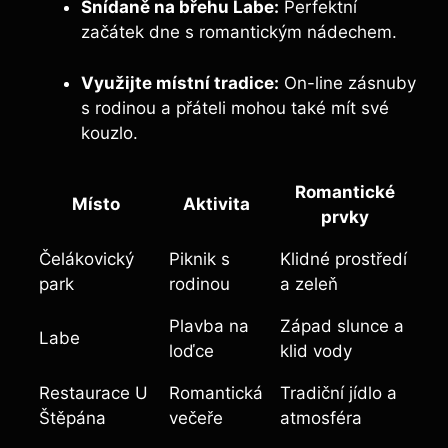
Snídaně na břehu Labe:
Perfektní
začátek dne s romantickým nádechem.
Využijte místní tradice:
On-line zásnuby
s rodinou a přáteli mohou také mít své
kouzlo.
Romantické
Místo
Aktivita
prvky
Čelákovický
Piknik s
Klidné prostředí
park
rodinou
a zeleň
Plavba na
Západ slunce a
Labe
loďce
klid vody
Restaurace U
Romantická
Tradiční jídlo a
Štěpána
večeře
atmosféra