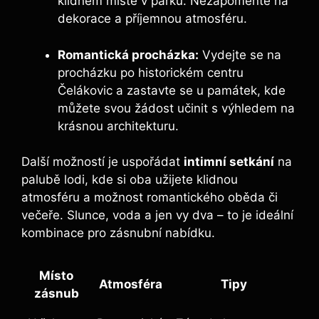
klidném místě v parku. Nezapomeňte na
dekorace a příjemnou atmosféru.
Romantická procházka:
Vydejte se na
procházku po historickém centru
Čelákovic a zastavte se u památek, kde
můžete svou žádost učinit s výhledem na
krásnou architekturu.
Další možností je uspořádat
intimní setkání
na
palubě lodi, kde si oba užijete klidnou
atmosféru a možnost romantického oběda či
večeře. Slunce, voda a jen vy dva – to je ideální
kombinace pro zásnubní nabídku.
Místo
Atmosféra
Tipy
zásnub