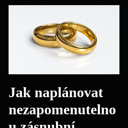
Jak naplánovat
nezapomenutelno
u zásnubní