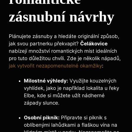
zásnubní návrhy
Plánujete zásnuby a hledáte originální způsob,
jak svou partnerku překvapit?
Čelákovice
nabízejí množství romantických míst ideálních
pro tuto důležitou chvíli. Zde je několik nápadů,
jak vytvořit nezapomenutelné okamžiky
:
Milostné výhledy:
Využijte kouzelných
vyhlídek, jako je například lokalita u řeky
Elbe, kde si můžete užít nádherné
západy slunce.
Osobní piknik:
Připravte si piknik s
oblíbenými lahůdkami a flaškou vína na