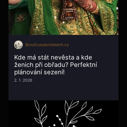
BrnoSvatebníVeletrh.cz
Kde má stát nevěsta a kde
ženich při obřadu? Perfektní
plánování sezení!
2. 1. 2026