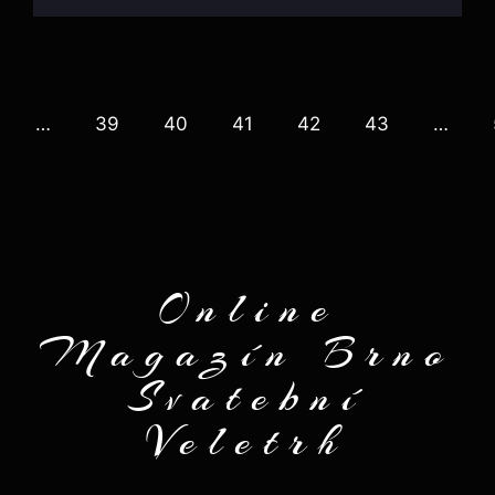
…
39
40
41
42
43
…
Online
Magazín Brno
Svatební
Veletrh