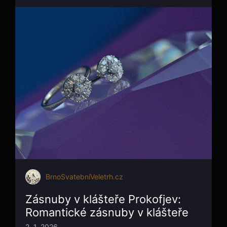
BrnoSvatebníVeletrh.cz
Zásnuby v klášteře Prokofjev:
Romantické zásnuby v klášteře
2. 1. 2026