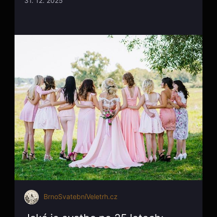
31. 12. 2025
BrnoSvatebníVeletrh.cz