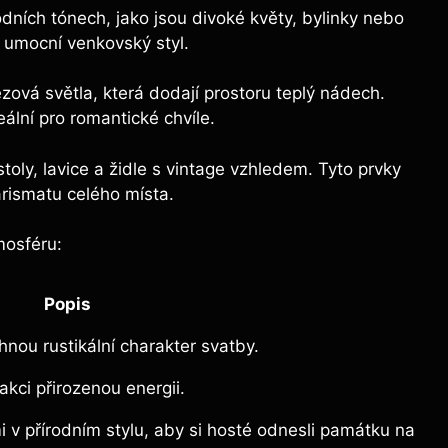
odních tónech, jako jsou divoké květy, bylinky nebo
 umocní venkovský styl.
ězová světla, která dodají prostoru teplý nádech.
eální pro romantické chvíle.
toly, lavice a židle s vintage vzhledem. Tyto prvky
arismatu celého místa.
mosféru:
Popis
hnou rustikální charakter svatby.
akci přirozenou energii.
mi v přírodním stylu, aby si hosté odnesli památku na