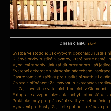
Obsah článku
[
skrýt
]
Svatba ve stodole: Jak vytvořit dokonalou rustikáln
Klíčové prvky rustikální svatby, které byste neměli
Vybavení stodoly: Jak zařídit prostor pro váš jedin
Svatební dekorace s přírodním nádechem: Inspirace 
Gastronomické zážitky pro rustikální svatbu: Lokál
Oslava s příběhem: Zajímavosti o svatebních tradic
Zajímavosti o svatebních tradicích v Olomouci
Fotografie a vzpomínky: Jak zachytit atmosféru sva
Praktické rady pro plánování svatby v netradičním 
Vybavení pro hosty: Zajistěte pohodlí a zábavu pr