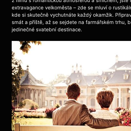
z filmu s romantickou atmosférou a smíchem, jst
extravagance velkoměsta – zde se mluví o rustikáln
kde si skutečně vychutnáte každý okamžik. Připrav
smát a příště, až se sejdete na farmářském trhu, b
jedinečné svatební destinace.