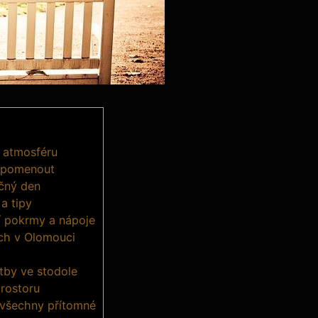
í atmosféru
 opomenout
ečný den
a tipy
ní pokrmy a nápoje
ích v Olomouci
tby ve stodole
prostoru
o všechny přítomné