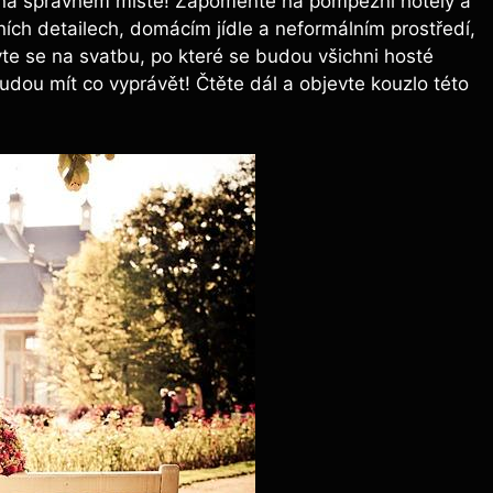
e na správném místě! Zapomeňte na pompézní hotely a
ích detailech, domácím jídle a neformálním prostředí,
te se na svatbu, po které se budou všichni hosté
udou mít co vyprávět! Čtěte dál a objevte kouzlo této