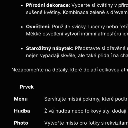
Přírodní dekorace:
Vyberte si květiny v přír
sušené květiny. Kombinace zeleně s dřevem
Osvětlení:
Použijte svíčky, lucerny nebo řet
Měkké osvětlení vytvoří intimní atmosféru id
Starožitný nábytek:
Představte si dřevěné s
nejen vypadají skvěle, ale také přidají na ch
Nezapomeňte na detaily, které doladí celkovou at
Prvek
Menu
Servírujte místní pokrmy, které podtr
Hudba
Živá hudba nebo folkový styl dodají 
Photo
Vytvořte místo pro fotky s rekvizita