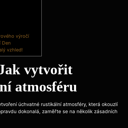
rového výročí
í Den
lý vzhled!
Jak vytvořit
ní atmosféru
ytvoření úchvatné rustikální atmosféry, která okouzlí
 opravdu dokonalá, zaměřte se na několik zásadních