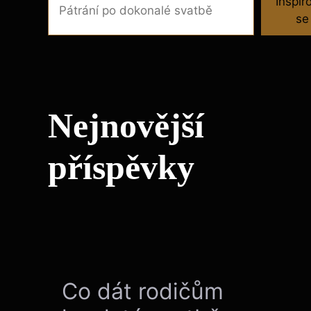
Inspir
se
Nejnovější
příspěvky
Co dát rodičům