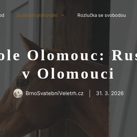
od
Svatební plánování
Rozlučka se svobodou
ole Olomouc: Ru
v Olomouci
BrnoSvatebníVeletrh.cz
31. 3. 2026