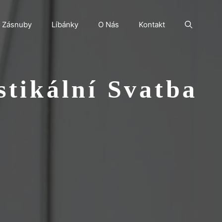
Zásnuby
Líbánky
O Nás
Kontakt
stikální Svatba