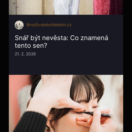
BrnoSvatebníVeletrh.cz
Snář být nevěsta: Co znamená
tento sen?
21. 2. 2026