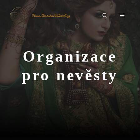
Přeskočit
na
Menu
BrnoSvatebníVeletrh.cz
obsah
Organizace
pro nevěsty