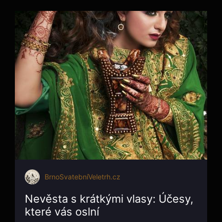
BrnoSvatebníVeletrh.cz
Nevěsta s krátkými vlasy: Účesy,
které vás oslní