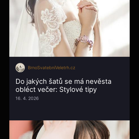
BrnoSvatebníVeletrh.cz
Do jakých šatů se má nevěsta
obléct večer: Stylové tipy
16. 4. 2026