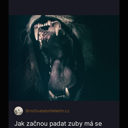
BrnoSvatebníVeletrh.cz
Jak začnou padat zuby má se