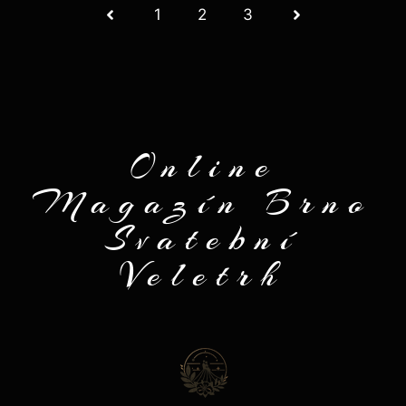
1
2
3
Online
Magazín Brno
Svatební
Veletrh