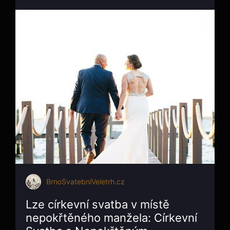
BrnoSvatebníVeletrh.cz
Lze církevní svatba v místě
nepokřtěného manžela: Církevní