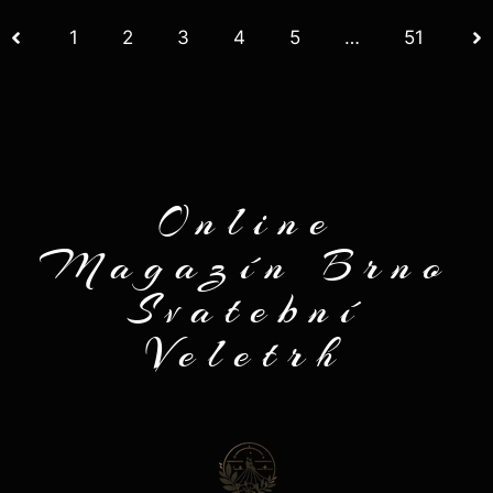
1
2
3
4
5
…
51
Online
Magazín Brno
Svatební
Veletrh