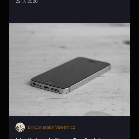
22. 7. 2026
BrnoSvatebníVeletrh.cz