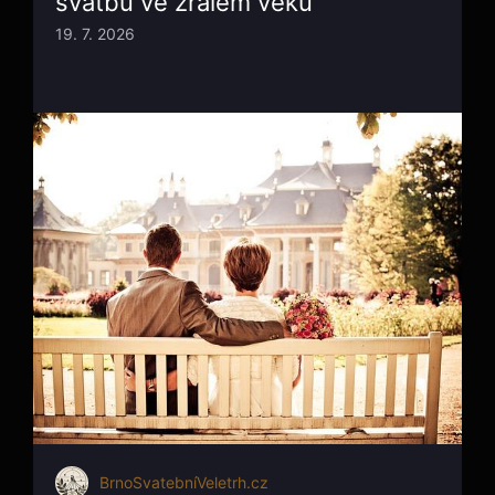
svatbu ve zralém věku
19. 7. 2026
BrnoSvatebníVeletrh.cz