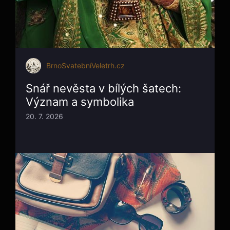
BrnoSvatebníVeletrh.cz
Snář nevěsta v bílých šatech:
Význam a symbolika
20. 7. 2026