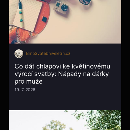
BrnoSvatebníVeletrh.cz
Co dát chlapovi ke květinovému
výročí svatby: Nápady na dárky
pro muže
19. 7. 2026