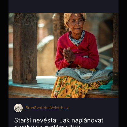
BrnoSvatebníVeletrh.cz
Starší nevěsta: Jak naplánovat